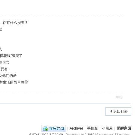
……你有什么损失？
过
人
得花钱”绑架了
性信念
越拥有
受他们的爱
复杂生活的简单教导
举报
返回列表
|
Archiver
|
手机版
|
小黑屋
|
觉醒家园
GMT+8, 2026-8-7 20:09
, Processed in 0.308246 second(s), 22 queries .