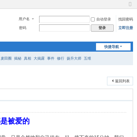
切
换
用户名
自动登录
找回密码
到
窄
密码
立即注册
登录
版
快捷导航
麦田圈
揭秘
真相
大揭露
事件
修行
扬升大师
五维
返回列表
都是被爱的