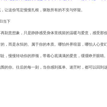
底，让这份笃定慢慢扎根，驱散所有的不安与怀疑。
回归当下
再刻意想象，只是静静感受身体里残留的温暖与爱意，感受那份
暂的，而是永恒的、属于你的本质。哪怕外界喧嚣，哪怕人心变
脚趾，慢慢转动你的脖颈，带着心底满满的爱意，缓缓睁开眼睛
包围的你。往后的每一刻，当你感到孤单、迷茫时，都可以回到