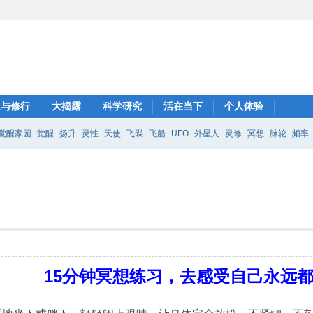
想与修行
大揭露
科学研究
活在当下
个人体验
觉醒家园
觉醒
扬升
灵性
天使
飞碟
飞船
UFO
外星人
灵修
冥想
脉轮
频率
15分钟冥想练习，去感受自己永远