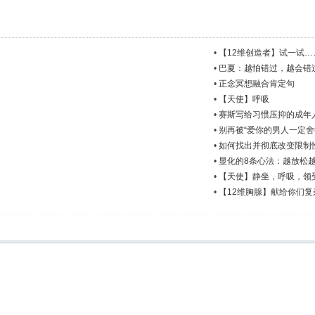
•
【12维创造者】试一试
•
巴夏：越怕错过，越会错
•
正念冥想融合肯定句
•
【天使】呼吸
•
赛斯写给习惯压抑的成年
•
别再被“爱你的男人一定舍
•
如何找出并彻底改变限制
•
显化的8条心法：越放松
•
【天使】静坐，呼吸，领
•
【12维胸腺】献给你们