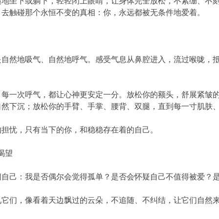
适地坐下或躺下，轻轻闭上眼睛，让身体完全放松，不紧绷、不刻
，去触碰那个永恒不变的真相：你，永远都被无条件地爱着。
是自然地吸气、自然地呼气。感受气息从鼻腔进入，流过喉咙，
；每一次呼气，都让心神更安定一分。放松你的额头，舒展紧皱
自然下沉；放松你的手臂、手掌、腰背、双腿，直到每一寸肌肤
的担忧，只有当下的你，和稳稳存在着的自己。
渴望
问自己：我是否偶尔会觉得孤单？是否会怀疑自己不值得被爱？
它们，像看着天边飘过的云朵，不追随、不纠结，让它们自然来