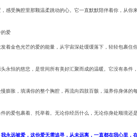
置，感受胸腔里那颗温柔跳动的心。它一直默默陪伴着你，从你
件的爱
散发着金色光芒的爱的能量，从宇宙深处缓缓落下，轻轻包裹住
源头永恒的慈悲，是世间所有美好汇聚而成的温暖。它没有条件
慢慢膨胀，填满你的整个胸腔，再流向四肢百骸，滋养你身体的
条件的爱包裹着、托举着。无论你经历什么，无论你身处顺境还
，我永远被爱，这份爱无需追寻，从未远离，一直都在我心里，