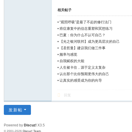
相关帖子
•
“观照呼吸”是最了不起的修行法门
•
癌症康复中的信念重塑和冥想练习
•
巴夏：你为什么不认可自己？
•
【光之银河联邦】成为更高层次的自己
•
【圣哲曼】建议我们做三件事
•
频率与感觉
•
自我赋权的大能
•
人生被卡住，源于定义太复杂
•
认出那个比你预期更伟大的自己
•
让真实的感受成为你的向导
回复
发新帖
Powered by
Discuz!
X3.5
© 2001-2026
Discuz! Team
.