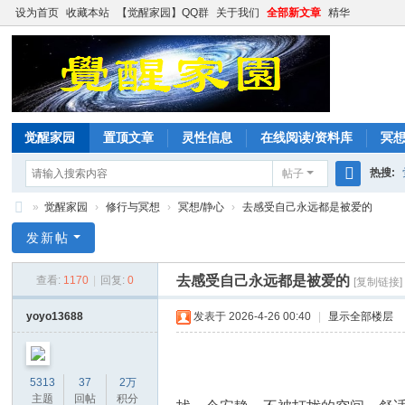
设为首页
收藏本站
【觉醒家园】QQ群
关于我们
全部新文章
精华
觉醒家园
置顶文章
灵性信息
在线阅读/资料库
冥
热搜:
帖子
搜
»
觉醒家园
›
修行与冥想
›
冥想/静心
›
去感受自己永远都是被爱的
索
觉
发新帖
醒
去感受自己永远都是被爱的
查看:
1170
|
回复:
0
[复制链接]
家
园
yoyo13688
发表于 2026-4-26 00:40
|
显示全部楼层
5313
37
2万
主题
回帖
积分