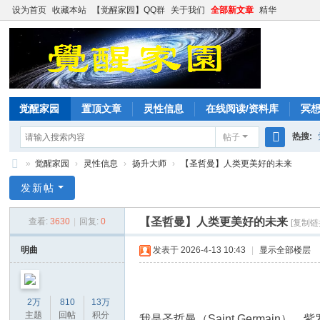
设为首页
收藏本站
【觉醒家园】QQ群
关于我们
全部新文章
精华
觉醒家园
置顶文章
灵性信息
在线阅读/资料库
冥
热搜:
帖子
搜
»
觉醒家园
›
灵性信息
›
扬升大师
›
【圣哲曼】人类更美好的未来
索
觉
发新帖
醒
【圣哲曼】人类更美好的未来
查看:
3630
|
回复:
0
[复制链
家
园
明曲
发表于 2026-4-13 10:43
|
显示全部楼层
2万
810
13万
主题
回帖
积分
我是圣哲曼（Saint Germain）