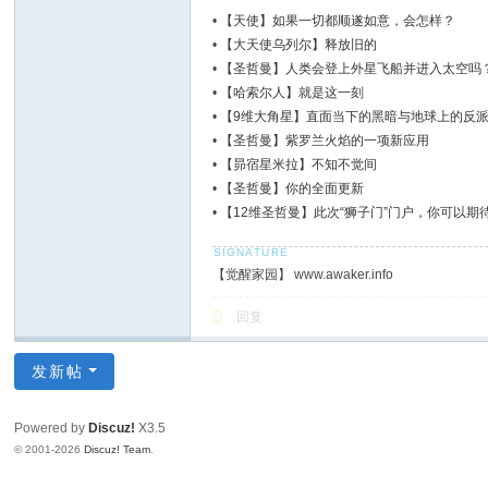
•
【天使】如果一切都顺遂如意，会怎样？
•
【大天使乌列尔】释放旧的
•
【圣哲曼】人类会登上外星飞船并进入太空吗
•
【哈索尔人】就是这一刻
•
【9维大角星】直面当下的黑暗与地球上的反
•
【圣哲曼】紫罗兰火焰的一项新应用
•
【昴宿星米拉】不知不觉间
•
【圣哲曼】你的全面更新
•
【12维圣哲曼】此次“狮子门”门户，你可以期
【觉醒家园】 www.awaker.info
回复
发新帖
Powered by
Discuz!
X3.5
© 2001-2026
Discuz! Team
.