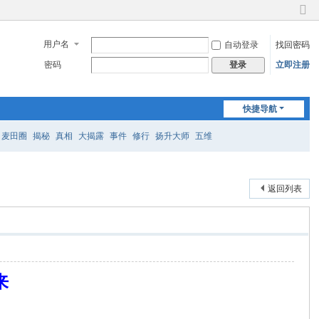
切
换
用户名
自动登录
找回密码
到
窄
密码
立即注册
登录
版
快捷导航
麦田圈
揭秘
真相
大揭露
事件
修行
扬升大师
五维
返回列表
来