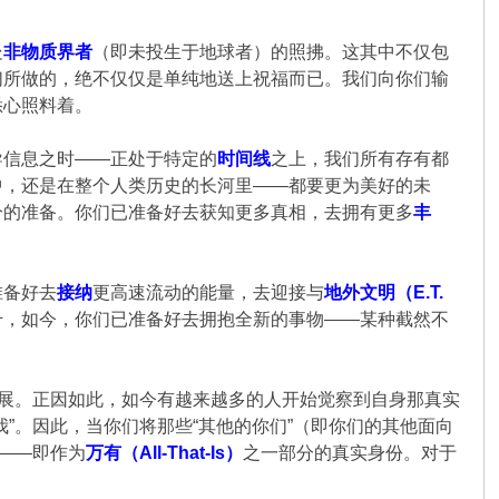
处
非物质界者
（即未投生于地球者）的照拂。这其中不仅包
们所做的，绝不仅仅是单纯地送上祝福而已。我们向你们输
悉心照料着。
导信息之时——正处于特定的
时间线
之上，我们所有存有都
中，还是在整个人类历史的长河里——都要更为美好的未
分的准备。你们已准备好去获知更多真相，去拥有更多
丰
准备好去
接纳
更高速流动的能量，去迎接与
地外文明（E.T.
千，如今，你们已准备好去拥抱全新的事物——某种截然不
拓展。正因如此，如今有越来越多的人开始觉察到自身那真实
”。因此，当你们将那些“其他的你们”（即你们的其他面向
质——即作为
万有（All-That-Is）
之一部分的真实身份。对于