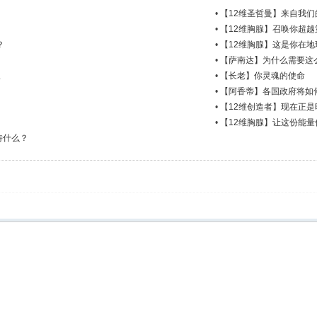
•
【12维圣哲曼】来自我
•
【12维胸腺】召唤你超越
？
•
【12维胸腺】这是你在
•
【萨南达】为什么需要这
派
•
【长老】你灵魂的使命
•
【阿香蒂】各国政府将如
•
【12维创造者】现在正是
•
【12维胸腺】让这份能
待什么？