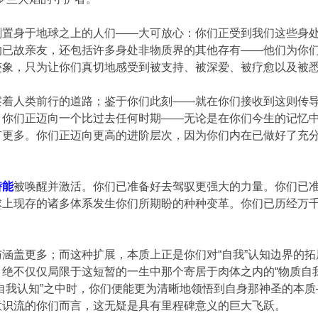
刻置身于地球之上的人们——大可放心：你们正受到我们这些身
的已故亲友，还包括许多身处非物质界的其他存有——他们为你
迹象，只为让你们真切地感受到被支持、被深爱、被疗愈以及被
察着人类前行的道路；鉴于你们此刻——就在你们接收到这则传
。你们正迈向一个比过去任何时期——无论是在你们今生的记忆
有更多。你们正迈向更高的进阶层次，因为你们内在已做好了充
潜能
被唤醒并激活。你们已准备好去驾驭更强大的力量。你们已
球上现存的诸多体系发生你们所期盼的种种变革。你们已历经万
。
涵盖更多；而这种扩展，本质上正是你们对“自我”认知边界的
绝不仅仅局限于这短暂的一生中那个寄居于肉体之内的“物质自我
“自我认知”之中时，你们便能更为清晰地领悟到自身那神圣的本
意识流的你们而言，这无疑是具有里程碑意义的巨大飞跃。