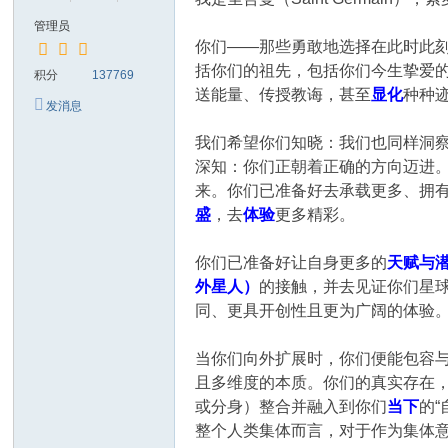
管理员
你们——那些勇敢地选择在此时此
括你们的祖先，包括你们今生挚爱
积分
137769
送能量、传授教诲，甚至
显化
种种
发消息
我们希望你们知晓：我们也同样洞
深知：你们正朝着正确的方向迈进
来。你们已准备好去承载更多、拥
盛
，去
体验
更多精彩。
你们已准备好让自身更多的
天赋与
外星人）
的接触，并去见证你们星
同、更具开创性且更为广阔的体验
当你们向外扩展时，你们便能包容与
且多维度的本质。你们的真实存在，
或分身）整合并融入到你们
当下
的
整个人类集体而言，对于作为集体