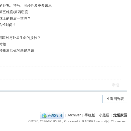
们的征兆、符号、同步性及更多讯息
第五维度/第四密度
地球上的最后一世吗？
么长时间？
何应对与外星生命的接触？
时候
量传输激活你的基督意识
举报
返回列表
|
Archiver
|
手机版
|
小黑屋
|
觉醒家园
GMT+8, 2026-8-8 05:28
, Processed in 0.189071 second(s), 24 queries .