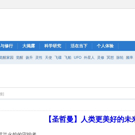
想与修行
大揭露
科学研究
活在当下
个人体验
觉醒家园
觉醒
扬升
灵性
天使
飞碟
飞船
UFO
外星人
灵修
冥想
脉轮
频率
接]
【圣哲曼】人类更美好的未
，紫罗兰火焰的守护者。