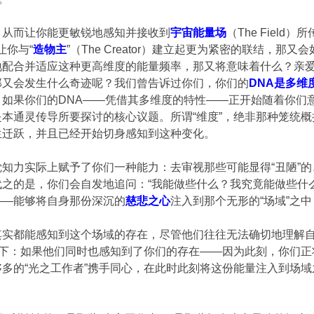
，从而让你能更敏锐地感知并接收到
宇宙能量场
（The Field）
够让你与“
造物主
”（The Creator）建立起更为紧密的联结，那
配合并适应这种更高维度的能量频率，那又将意味着什么？亲爱的
那又会发生什么奇迹呢？我们曾告诉过你们，你们的
DNA是多维
：如果你们的DNA——凭借其多维度的特性——正开始随着你们
本通灵传导所要探讨的核心议题。所谓“维度”，绝非那种笼统
生迁跃，并且已经开始切身感知到这种变化。
知力实际上赋予了你们一种能力：去审视那些可能显得“丑陋”
之的是，你们会自发地追问：“我能做些什么？我究竟能做些什
——能够将自身那份深沉的
慈悲之心
注入到那个无形的“场域”之
其实都能感知到这个场域的存在，尽管他们往往无法确切地理解
一下：如果他们同时也感知到了你们的存在——因为此刻，你们正
多的“光之工作者”携手同心，在此时此刻将这份能量注入到场