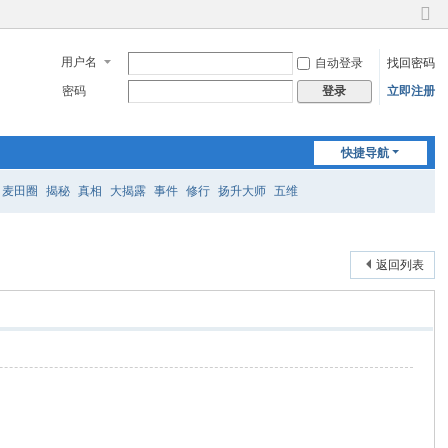
切
换
用户名
自动登录
找回密码
到
窄
密码
立即注册
登录
版
快捷导航
麦田圈
揭秘
真相
大揭露
事件
修行
扬升大师
五维
返回列表