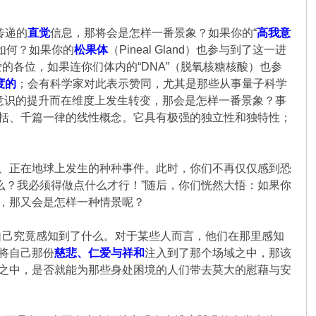
所传递的
直觉
信息，那将会是怎样一番景象？如果你的“
高我意
又会如何？如果你的
松果体
（Pineal Gland）也参与到了这一进
各位，如果连你们体内的“DNA”（脱氧核糖核酸）也参
度的
；会有科学家对此表示赞同，尤其是那些从事量子科学
意识的提升而在维度上发生转变，那会是怎样一番景象？事
概括、千篇一律的线性概念。它具有极强的独立性和独特性；
的、正在地球上发生的种种事件。此时，你们不再仅仅感到恐
么？我必须得做点什么才行！”随后，你们恍然大悟：如果你
中，那又会是怎样一种情景呢？
自己究竟感知到了什么。对于某些人而言，他们在那里感知
将自己那份
慈悲、仁爱与祥和
注入到了那个场域之中，那该
域之中，是否就能为那些身处困境的人们带去莫大的慰藉与安