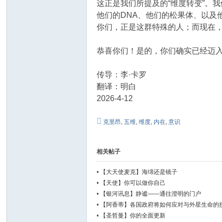
这正是我们所提及的“维度转变”。
他们的DNA、他们的松果体、以及
你们，正是这群特殊的人；而现在
恭喜你们！是的，你们确实已经迈
传导：李·卡罗
翻译：明白
2026-4-12
克里昂
,
五维
,
维度
,
内在
,
意识
相关帖子
•
【大天使麦克】海绵还是镜子
•
【天使】你可以做你自己
•
【银河讯息】静谧——通往澄明的门户
•
【阿香蒂】各国政府将如何应对与外星生命的
•
【圣哲曼】你的全面更新