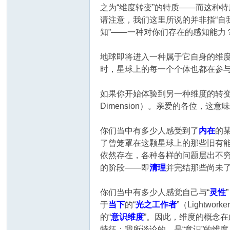
之为“维度转变”的特质——而这种
请注意，我们这里所说的并非指“自
知”——一种对你们存在的感知能力
地球即将进入一种属于它自身的维
时，星球上的每一个个体也都在参
如果你开始体验到另一种维度的转变
Dimension）。亲爱的各位
你们当中有多少人感受到了
内在
的某
了曾笼罩在这颗星球上的那些旧有能量
依然存在，各种各样的问题层出不
的阶段——即
清理
并完结那些尚未了
你们当中有多少人感觉自己与“
灵性
于
当下
的“
光之工作者
”（Light
的“
意识维度
”。因此，维度的概念
特征；我所谈论的，是“意识”的维度