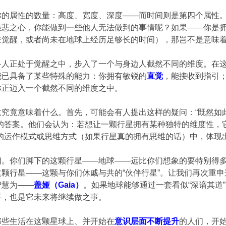
的属性的数量：高度、宽度、深度——而时间则是第四个属性。
悲之心，你能做到一些他人无法做到的事情呢？如果——你是拥
未觉醒，或者尚未在地球上经历足够长的时间），那岂不是意味
多人正处于觉醒之中，步入了一个与身边人截然不同的维度。在
能已具备了某些特殊的能力：你拥有敏锐的
直觉
，能接收到指引；
你正迈入一个截然不同的维度之中。
这究竟意味着什么。首先，可能会有人提出这样的疑问：“既然如
的答案。他们会认为：若想让一颗行星拥有某种独特的维度性，它
星的运作模式或思维方式（如果行星真的拥有思维的话）中，体现
相。你们脚下的这颗行星——地球——远比你们想象的要特别得
颗行星——这颗与你们休戚与共的“伙伴行星”。让我们再次重
智慧为——
盖娅（Gaia）
。如果地球能够通过一套看似“深谙其道
事，也是它未来将继续做之事。
那些生活在这颗星球上、并开始在
意识层面不断提升
的人们，开