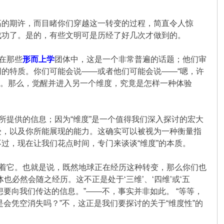
高的期许，而目睹你们穿越这一转变的过程，简直令人惊
成功了。是的，有些文明可是历经了好几次才做到的。
在那些
形而上学
团体中，这是一个非常普遍的话题；他们审
的特质。你们可能会说——或者他们可能会说——“嗯，许
度。那么，觉醒并进入另一个维度，究竟是怎样一种体验
所提供的信息；因为“维度”是一个值得我们深入探讨的宏大
受，以及你所能展现的能力。这确实可以被视为一种衡量指
过，现在让我们花点时间，专门来谈谈“维度”的本质。
历着它。也就是说，既然地球正在经历这种转变，那么你们也
必然会随之经历。这不正是处于‘三维’、‘四维’或‘五
要向我们传达的信息。”——不，事实并非如此。 “等等，
是会凭空消失吗？”不，这正是我们要探讨的关于“维度性”的