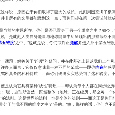
直这样说，原因在于你们取得了巨大的成长。此刻周围充满了极
：并非所有的文明都能做到这一点，而你们却在第一次尝试时就
正是当前的主题所在。你们是否已置身于另一个维度之中？如今，
以说，是此刻人类自身能量与地球能量中所呈现出的那些截然不同
第五维度
’之中。”也就是说，你们或许正
觉醒
并进入那个第五维
一话题，解答关于“维度”的疑问，并在此基础上超越我们上个月
于许多人而言，它仅仅意味着一种不同的范式——即你
内在
的感
式所具备的种种特质——而你们确确实实感受到了这种转变。不
便是认为它具有某种“线性”特质——即认为每个人都在同步经
：“嗯，这理所当然！既然整体（地球）正在经历，那么每一个体也
作的法则。这是世界的法则，也是个体的法则——而这正是你们想
可能处于与我不同的维度之中？”是的。“噢，那样的话，他们岂不