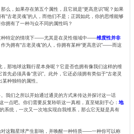
那么，如果存在第五个属性，且它就是“更高意识”呢？如果
有“古老灵魂”的人，而他们不是；正因如此，你的思维能够
着你拥有了一种与众不同的属性吗？
这种特定的情境下——尤其是在灵性领域中——
维度性并非
作为拥有“古老灵魂”的人，你拥有某种“更高意识”——而这
此，那地球这颗行星本身呢？它是否也拥有像我们这样的维
首先必须具备“意识”。此外，它还必须拥有类似于“古老灵
出某种独特的属性。
多。我们之所以开始通过通灵的方式来传达并探讨这一话
申这一点吧。你们需要反复聆听这一真相，直至铭刻于心：
地
”的系统，一次又一次地实现自我维系，那么它无疑是具有
始对这颗星球产生影响，并唤醒一种特质——一种你可以称