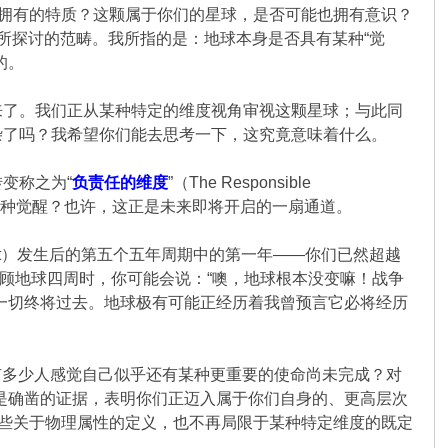
样拥有的特质？这颗属于你们的星球，是否可能也拥有意识？
时所探讨的范畴。我所指的是：地球本身是否具有某种“觉
的。
来了。我们正从某种特定的维度视角审视这颗星球；与此同
杂了吗？我希望你们能去思考一下，这究竟意味着什么。
转变称之为“
负责任的维度
”（The Responsible
了这种觉醒？也许，这正是未来即将开启的一扇通道。
hift）发生后的第五个五年周期中的第一年——你们已然超越
你环顾地球四周时，你可能会说：“噢，地球根本没变嘛！战争
一切终将过去。地球极有可能正经历着我曾预言它必将经历
。又有多少人感觉自己似乎还有某种更重要的使命尚未完成？对
：这正是确凿的证据，表明你们正迈入属于你们自身的、更高层次
那些关于物理属性的定义，也不再局限于某种特定维度的既定