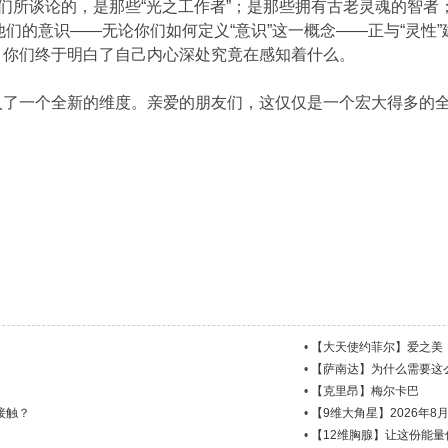
我们所谈论的，是那些“光之工作者”；是那些拥有古老灵魂的智
他们的意识——无论你们如何定义“意识”这一概念——正与“灵性
，你们终于明白了自己内心深处究竟在感知着什么。
入了一个全新的维度。亲爱的朋友们，这仅仅是一个宏大得多的
•
【大天使约菲尔】爱之美
•
【萨南达】为什么需要这
•
【克里昂】梅尔卡巴
接触？
•
【9维大角星】2026年8
•
【12维胸腺】让这份能