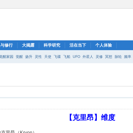
想与修行
大揭露
科学研究
活在当下
个人体验
觉醒家园
觉醒
扬升
灵性
天使
飞碟
飞船
UFO
外星人
灵修
冥想
脉轮
频率
【克里昂】维度
里昂（Kryon）。