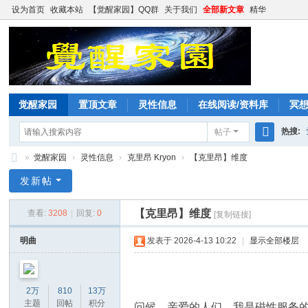
设为首页
收藏本站
【觉醒家园】QQ群
关于我们
全部新文章
精华
觉醒家园
置顶文章
灵性信息
在线阅读/资料库
冥
热搜:
帖子
搜
»
觉醒家园
›
灵性信息
›
克里昂 Kryon
›
【克里昂】维度
索
觉
发新帖
醒
【克里昂】维度
查看:
3208
|
回复:
0
[复制链接]
家
园
明曲
发表于 2026-4-13 10:22
|
显示全部楼层
2万
810
13万
主题
回帖
积分
问候，亲爱的人们，我是磁性服务的克