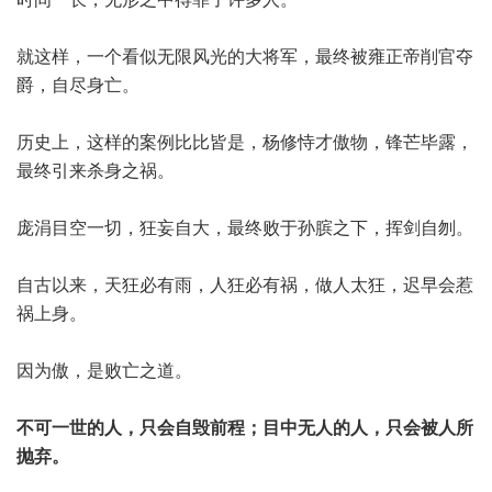
就这样，一个看似无限风光的大将军，最终被雍正帝削官夺
爵，自尽身亡。
历史上，这样的案例比比皆是，杨修恃才傲物，锋芒毕露，
最终引来杀身之祸。
庞涓目空一切，狂妄自大，最终败于孙膑之下，挥剑自刎。
自古以来，天狂必有雨，人狂必有祸，做人太狂，迟早会惹
祸上身。
因为傲，是败亡之道。
不可一世的人，只会自毁前程；目中无人的人，只会被人所
抛弃。