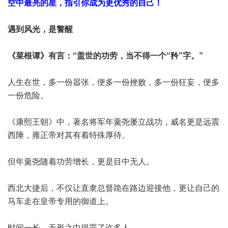
空中最亮的星，指引你成为更优秀的自己！
遇到风光，是警醒
《菜根谭》有言：“盖世的功劳，当不得一个“矜”字。”
人生在世，多一份嚣张，便多一份挫败，多一份狂妄，便多
一份危险。
《康熙王朝》中，著名将军年羹尧屡立战功，威名更是远震
西陲，雍正帝对其有着特殊厚待。
但年羹尧随着功劳增长，更是目中无人。
西北大捷后，不仅让直隶总督跪在路边迎接他，更让自己的
马车走在皇帝专用的御道上。
时间一长，无形之中得罪了许多人。