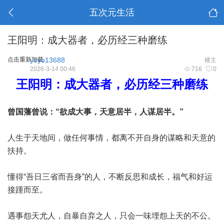
五次元生活
王阳明：成大器者，必历经三种磨练
点击重新加载
yoyo13688
楼主
2026-3-14 00:46
716
0
王阳明：成大器者，必历经三种磨练
曾国藩曾说：“欲成大事，天意居半，人谋居半。”
人生于天地间，做任何事情，都离不开自身的谋略和天意的
扶持。
懂得“吾日三省而吾身”的人，不断反思和成长，福气和好运
接踵而至。
遇事怨天尤人，自暴自弃之人，只会一味埋怨上天的不公。