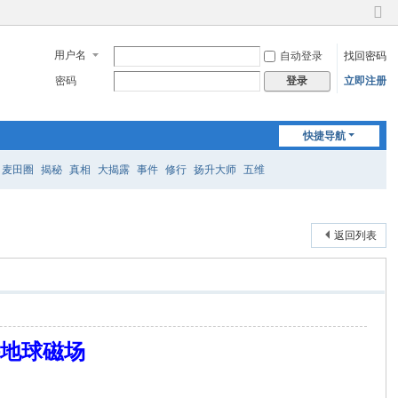
切
换
用户名
自动登录
找回密码
到
窄
密码
立即注册
登录
版
快捷导航
麦田圈
揭秘
真相
大揭露
事件
修行
扬升大师
五维
返回列表
持地球磁场