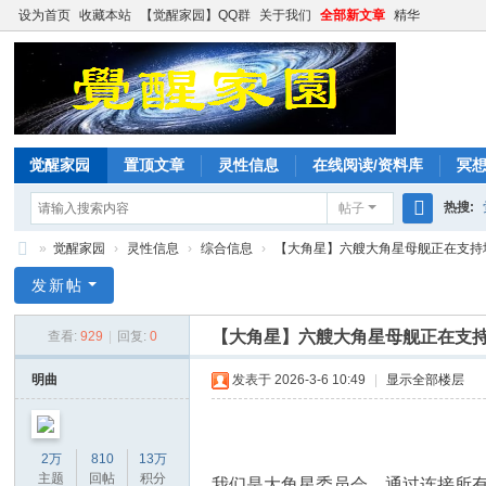
设为首页
收藏本站
【觉醒家园】QQ群
关于我们
全部新文章
精华
觉醒家园
置顶文章
灵性信息
在线阅读/资料库
冥
热搜:
帖子
搜
»
觉醒家园
›
灵性信息
›
综合信息
›
【大角星】六艘大角星母舰正在支持地球
索
觉
发新帖
醒
【大角星】六艘大角星母舰正在支
查看:
929
|
回复:
0
家
园
明曲
发表于 2026-3-6 10:49
|
显示全部楼层
2万
810
13万
主题
回帖
积分
我们是大角星委员会，通过连接所