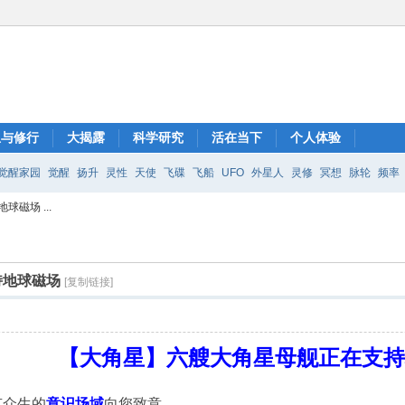
想与修行
大揭露
科学研究
活在当下
个人体验
觉醒家园
觉醒
扬升
灵性
天使
飞碟
飞船
UFO
外星人
灵修
冥想
脉轮
频率
磁场 ...
持地球磁场
[复制链接]
【大角星】六艘大角星母舰正在支
有众生的
意识场域
向您致意。