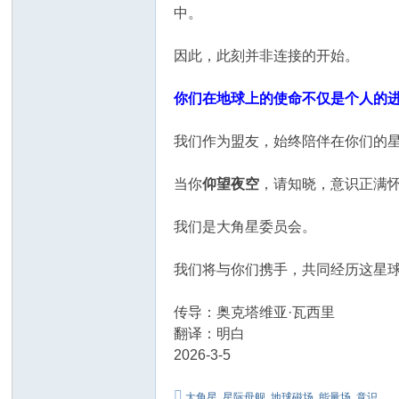
中。
因此，此刻并非连接的开始。
你们在地球上的使命不仅是个人的
我们作为盟友，始终陪伴在你们的
当你
仰望夜空
，请知晓，意识正满
我们是大角星委员会。
我们将与你们携手，共同经历这星
传导：奥克塔维亚·瓦西里
翻译：明白
2026-3-5
大角星
,
星际母舰
,
地球磁场
,
能量场
,
意识