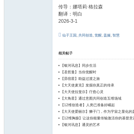
传导：娜塔莉·格拉森
翻译：明白
2026-3-1
仙子王国
,
共同创造
,
觉醒
,
盖娅
,
智慧
相关帖子
•
【银河讯息】同步生活
•
【圣哲曼】当你觉醒时
•
【昴宿星】助益过渡之旅
•
【大天使麦克】发掘你真正的传承
•
【大天使拉斐尔】疗愈心灵
•
【大角星】通过意图共同创造五维场域
•
【12维创造者】人类已准备好崛起
•
【大天使爱丽尔】狮子门，作为宇宙之显化的
•
【12维胸腺】让这份能量传输激活你的基督意
•
【银河讯息】通灵的艺术