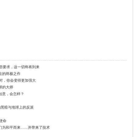
是否要求，这一切终将到来
在的终极之作
做时，你会变得更加强大
球的大师
如意，会怎样？
的黑暗与地球上的反派
使命
们为和平而来……并带来了技术