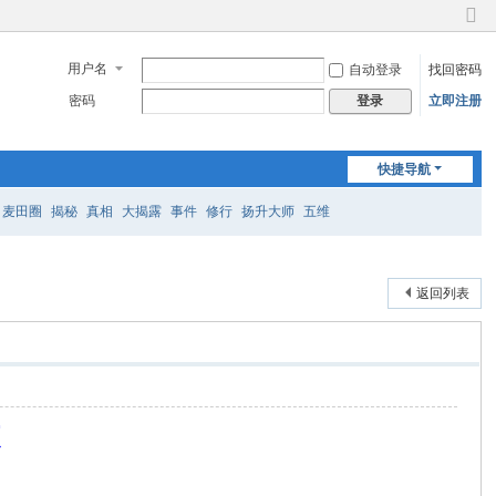
切
换
用户名
自动登录
找回密码
到
窄
密码
立即注册
登录
版
快捷导航
麦田圈
揭秘
真相
大揭露
事件
修行
扬升大师
五维
返回列表
源