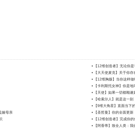
•
【12维创造者】无论你
•
【大天使麦克】关于你存
•
【12维胸腺】当你这样
•
【卡利斯托女神】你是地
•
【天使】如果一切都顺遂
•
【哈索尔人】就是这一刻
•
【9维大角星】直面当下
盖娅母亲
•
【圣哲曼】你的全面更新
识
•
【12维创造者】完成你的
•
【阿香蒂】致全人类：我