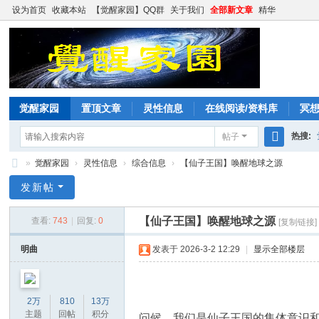
设为首页
收藏本站
【觉醒家园】QQ群
关于我们
全部新文章
精华
觉醒家园
置顶文章
灵性信息
在线阅读/资料库
冥
热搜:
帖子
搜
»
觉醒家园
›
灵性信息
›
综合信息
›
【仙子王国】唤醒地球之源
索
觉
发新帖
醒
【仙子王国】唤醒地球之源
查看:
743
|
回复:
0
[复制链接]
家
园
明曲
发表于 2026-3-2 12:29
|
显示全部楼层
2万
810
13万
主题
回帖
积分
问候，我们是仙子王国的集体意识