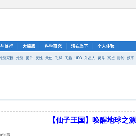
想与修行
大揭露
科学研究
活在当下
个人体验
觉醒家园
觉醒
扬升
灵性
天使
飞碟
飞船
UFO
外星人
灵修
冥想
脉轮
频率
【仙子王国】唤醒地球之
和能量。