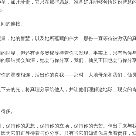
神圣，如此珍贵，它只在那些愿意、准备好并能够领悟这份智慧
法。
之间的连接。
能量，她的智慧，以及她所蕴藏的伟大；那份一直等待被激活的
围的世界，但还有更多奥秘等待着你去发现。事实上，只有当你
们的联结就会加深，她会与你分享，我们，仙灵王国也会与你分
与你的灵魂相连，活出你的真我——那时，大地母亲和我们，仙
递下去的光，将真理分享给他人，并让他们理解这地球上现实的
富得多。
图，保持你的思想，保持你的立场，保持你的光芒。伸出手来与我
，因为它们正等待着与你分享。只有当它们知道你肩负着责任，