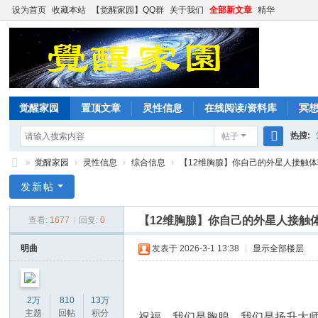
设为首页
收藏本站
【觉醒家园】QQ群
关于我们
全部新文章
精华
觉醒家园
置顶文章
灵性信息
在线阅读/资料库
冥
热搜:
帖子
搜
»
觉醒家园
›
灵性信息
›
综合信息
›
【12维胸腺】你自己的外星人接触体
索
觉
发新帖
醒
【12维胸腺】你自己的外星人接触
查看:
1677
|
回复:
0
家
园
明曲
发表于 2026-3-1 13:38
|
显示全部楼层
2万
810
13万
主题
回帖
积分
祝福。我们是胸腺。我们是扬升大