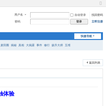
切
换
用户名
自动登录
找回密码
到
窄
密码
立即注册
登录
版
快捷导航
麦田圈
揭秘
真相
大揭露
事件
修行
扬升大师
五维
返回列表
触体验