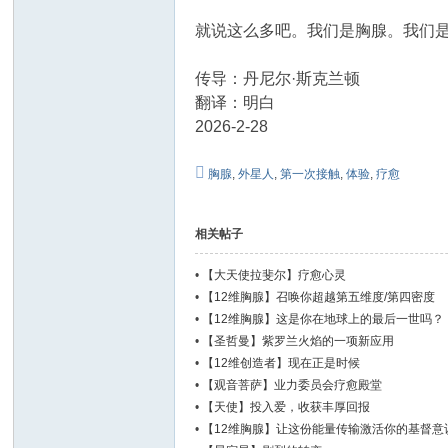
就说这么多吧。我们是胸腺。我们
传导：丹尼尔·斯克兰顿
翻译：明白
2026-2-28
胸腺
,
外星人
,
第一次接触
,
体验
,
疗愈
相关帖子
•
【大天使拉斐尔】疗愈心灵
•
【12维胸腺】召唤你超越第五维度/第四密度
•
【12维胸腺】这是你在地球上的最后一世吗？
•
【圣哲曼】紫罗兰火焰的一项新应用
•
【12维创造者】现在正是时候
•
【观音菩萨】业力委员会疗愈殿堂
•
【天使】投入爱，收获丰厚回报
•
【12维胸腺】让这份能量传输激活你的基督意