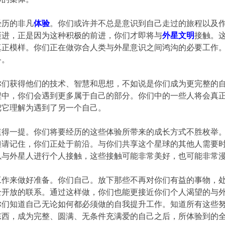
经历的非凡
体验
。你们或许并不总是意识到自己走过的旅程以及
迈进，正是因为这种积极的前进，你们才即将与
外星文明
接触。
真正模样。你们正在做弥合人类与外星意识之间鸿沟的必要工作
备。
你们获得他们的技术、智慧和思想，不如说是你们成为更完整的自
程中，你们会遇到更多属于自己的部分。你们中的一些人将会真
把它理解为遇到了另一个自己。
值得一提。你们将要经历的这些体验所带来的成长方式不胜枚举
但请记住，你们正处于前沿。与你们共享这个星球的其他人需要
以与外星人进行个人接触，这些接触可能非常美好，也可能非常
工作来做好准备。你们自己。放下那些不再对你们有益的事物，
全开放的联系。通过这样做，你们也能更接近你们个人渴望的与
你们知道自己无论如何都必须做的自我提升工作。知道所有这些
东西，成为完整、圆满、无条件充满爱的自己之后，所体验到的