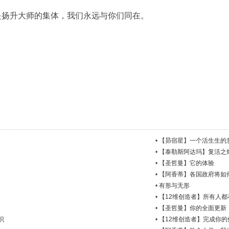
是扬升大师的集体，我们永远与你们同在。
•
【昴宿星】一个活生生的
•
【泰勒斯阿达玛】复活之
•
【圣哲曼】它的体验
•
【阿香蒂】各国政府将如
•
有形与无形
•
【12维创造者】所有人
•
【圣哲曼】你的全面更新
识
•
【12维创造者】完成你的