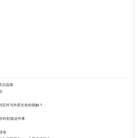
意识晶格
焰
何应对与外星生命的接触？
都在时刻做这件事
使命