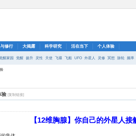
想与修行
大揭露
科学研究
活在当下
个人体验
觉醒家园
觉醒
扬升
灵性
天使
飞碟
飞船
UFO
外星人
灵修
冥想
脉轮
频率
验
体验
[复制链接]
【12维胸腺】你自己的外星人接
师的集体。