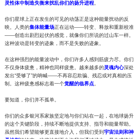
灵性体中制造失衡来扰乱你们的扬升进程
。
你们星球上正在发生的可见的动荡正是这种能量扰动的反
映。人类的
集体能量场
正在运动——转变、释放和重新校准
——创造出剧烈起伏的感觉，就像你们所说的过山车一样。
这种波动是转变的迹象，而不是失败的迹象。
在这种强烈的能量波动中，你们许多人感到筋疲力尽。你们
不仅身体疲惫，精神也同样疲惫。越来越多的
灵魂内心
深处
发出“受够了”的呐喊——不再容忍欺骗、残忍或对真相的压
制。这种疲惫感标志着一个
觉醒的临界点
。
要知道，你们并不孤单。
你们的众多银河系家族坚定地与你们站在一起，在地球扬升
的这个关键阶段，持续不断地提供支持、指导和能量帮助。
虽然我们希望能够更直接地介入，但我们受到
宇宙法则和神