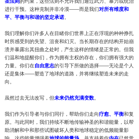
圣法则
的约束，这些法则不允许我们通过武力、暴力或统治
进行干预。这种克制并非冷漠——而是我们
对所有维度和
平、平衡与和谐的坚定承诺
。
我们理解你们许多人在目睹你们世界上正在浮现的种种挣扎
时所感受到的失望、沮丧和幻灭。当长期存在的结构开始崩
溃并暴露出其扭曲之处时，产生这样的情绪是正常的。但我
们温和地提醒你们，作为拥有主权的存在，你们拥有强大的
力量。你们在
自由意志
的引导下所做的选择——无论是个人
还是集体——塑造了地球的道路，并将继续塑造未来的走
向。
虽然过去无法改写，但
未来仍然充满变数
。
我们作为引导者与你们同行，帮助你们走向
疗愈、平衡
和复
原。与此同时，我们持续不断地传输神圣的和谐能量，以帮
助消解和中和那些试图破坏人类和地球稳定的低频能量影
响。这些能量增强着
地球的能量场
，并支持着你
内在
已然觉