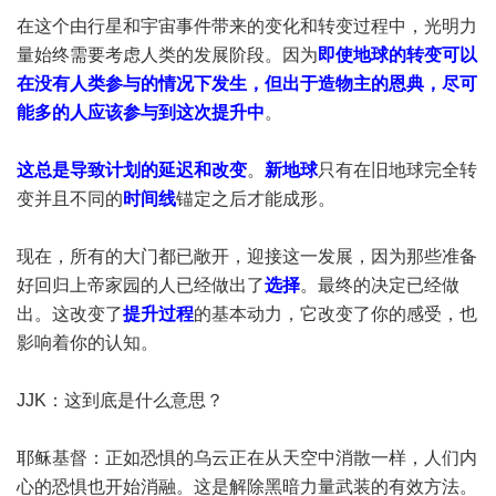
在这个由行星和宇宙事件带来的变化和转变过程中，光明力
量始终需要考虑人类的发展阶段。因为
即使地球的转变可以
在没有人类参与的情况下发生，但出于造物主的恩典，尽可
能多的人应该参与到这次提升中
。
这总是导致计划的延迟和改变
。
新地球
只有在旧地球完全转
变并且不同的
时间线
锚定之后才能成形。
现在，所有的大门都已敞开，迎接这一发展，因为那些准备
好回归上帝家园的人已经做出了
选择
。最终的决定已经做
出。这改变了
提升过程
的基本动力，它改变了你的感受，也
影响着你的认知。
JJK：这到底是什么意思？
耶稣基督：正如恐惧的乌云正在从天空中消散一样，人们内
心的恐惧也开始消融。这是解除黑暗力量武装的有效方法。