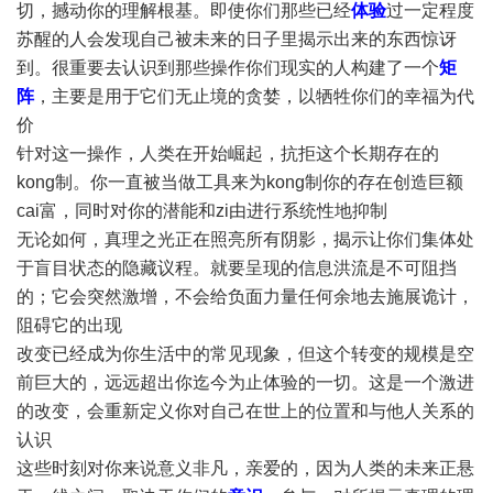
切，撼动你的理解根基。即使你们那些已经
体验
过一定程度
苏醒的人会发现自己被未来的日子里揭示出来的东西惊讶
到。很重要去认识到那些操作你们现实的人构建了一个
矩
阵
，主要是用于它们无止境的贪婪，以牺牲你们的幸福为代
价
针对这一操作，人类在开始崛起，抗拒这个长期存在的
kong制。你一直被当做工具来为kong制你的存在创造巨额
cai富，同时对你的潜能和zi由进行系统性地抑制
无论如何，真理之光正在照亮所有阴影，揭示让你们集体处
于盲目状态的隐藏议程。就要呈现的信息洪流是不可阻挡
的；它会突然激增，不会给负面力量任何余地去施展诡计，
阻碍它的出现
改变已经成为你生活中的常见现象，但这个转变的规模是空
前巨大的，远远超出你迄今为止体验的一切。这是一个激进
的改变，会重新定义你对自己在世上的位置和与他人关系的
认识
这些时刻对你来说意义非凡，亲爱的，因为人类的未来正悬