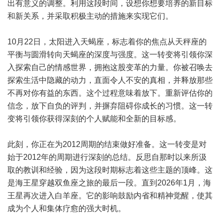
出有意义的调整。利用这段时间，设想你想要培养的新目标
和新关系，并采取积极主动的措施来实现它们。
10月22日，太阳进入天蝎座，标志着你的焦点从天秤座的
平衡与圆滑转向天蝎座的深度与强度。这一转变将引领你深
入探索自己的情感世界，拥抱这股变革的力量。你被召唤去
探索生活中隐藏的动力，直面令人不安的真相，并释放那些
不再对你有益的东西。这个过程意味着放下。重新评估你的
信念，放下自负的评判，并摒弃阻碍你成长的习惯。这一转
变将引领你获得深刻的个人赋能和全新的目标感。
此刻，你正在为2012周期的结束做好准备。这一转变是对
始于2012年的周期进行深刻的总结。反思自那时以来所汲
取的教训和经验，因为这段时期标志着这些主题的顶峰。这
是海王星穿越双鱼座之旅的最后一段。直到2026年1月，海
王星再次进入白羊座。它的影响鼓励内省和精神觉醒，使其
成为个人和集体疗愈的强大时机。