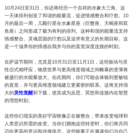
10月24日至31日，你还将经历一个吉祥的水象大三角。这
一天体排列创造了和谐的能量流，促进情感整合和疗愈。10
月的最后一周，几颗行星在水象星座（巨蟹座、天蝎座和双
鱼座）之间形成了极为有利的排列。这种和谐的能量流支持
情感整合、灵魂层面的疗愈以及追求有意义的长期目标。这
是一个滋养你的情感自我并与你的直觉深度连接的时刻。
在萨温节期间，尤其是10月31日至11月1日，这些振动与灵
性仪式相呼应，物质世界与更高维度领域之间帷幕的变薄将
被盛行的水能量放大。在此期间，你们可能会体验到更敏锐
的直觉，并与更高维度领域建立更紧密的联系。这将支持强
大的
灵性觉醒
和下载，使其成为反思、冥想和连接内在智慧
的理想时刻。
这些你们现实的美好宇宙映像正在被整合，带来改变地球和
人类意识所需的改变。当你们拥抱这些转变时，你们将共同
迈向更高的意识和连接状态。这些能量正在邀请你们与自己