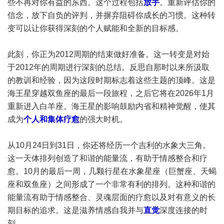
些不再对你有益的东西。这个过程包括
放手
。重新评估你的
信念，放下自负的评判，并摒弃阻碍你成长的习惯。这种转
变可以让你获得深刻的个人赋能和全新的目标感。
此刻，你正为2012周期的结束做好准备。这一转变是对始
于2012年的周期进行深刻的总结。反思自那时以来所汲取
的教训和经验，因为这段时期标志着这些主题的顶峰。这是
海王星穿越双鱼座的最后一段旅程，之后它将在2026年1月
重新进入白羊座。海王星的影响鼓励内省和精神觉醒，使其
成为
个人和集体疗愈
的强大时机。
从10月24日到31日，你还将经历一个吉利的水象大三角。
这一天体排列创造了和谐的能量流，有助于情感整合和疗
愈。10月的最后一周，几颗行星在水象星座（巨蟹座、天蝎
座和双鱼座）之间形成了一个非常有利的排列。这种和谐的
能量流有助于情感整合、灵魂层面的疗愈以及对有意义的长
期目标的追求。这是滋养情感自我并与
直觉
深度连接的时
刻。