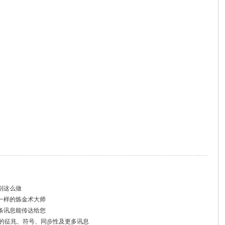
别这么做
一样的炼金术大师
条讯息能传达给您
们的征兆、符号、同步性及更多讯息