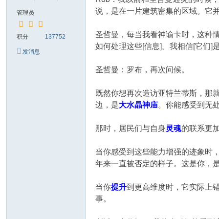
说，是在一片建筑密集的区域。它
管理员
圣哲曼，每当我看神谕卡时，这种
积分
137752
如何处理这些[信息]。我相信[它们
发消息
圣哲曼：罗布，再次问候。
既然你想再次造访亚特兰蒂斯，那
边，是
大水晶神庙
。你能感受到无
那时，居民们与自身
灵魂
的联系更
当你感受到这些能力增强的迹象时
年来一直被否定的样子。这是你，
当你
提升
到更高维度时，它实际上
事。