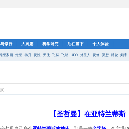
想与修行
大揭露
科学研究
活在当下
个人体验
觉醒家园
觉醒
扬升
灵性
天使
飞碟
飞船
UFO
外星人
灵修
冥想
脉轮
频率
接]
【圣哲曼】在亚特兰蒂斯
，会梦见自己身处
亚特兰蒂斯的神庙
，那是一座
金字塔
，金字塔