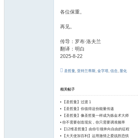
各位保重。
再见。
传导：罗布·洛夫兰
翻译：明白
2025-8-22
圣哲曼
,
亚特兰蒂斯
,
金字塔
,
信念
,
显化
相关帖子
•
【圣哲曼】过渡 1
•
【圣哲曼】你值得这份能量传递
•
【圣哲曼】像圣哲曼一样成为炼金术大师
•
你不需要创造现实，你只需要调准频率
•
【12维圣哲曼】由你引领奔向自由的征程
•
【大天使加百利】运用激情之爱战胜恐惧