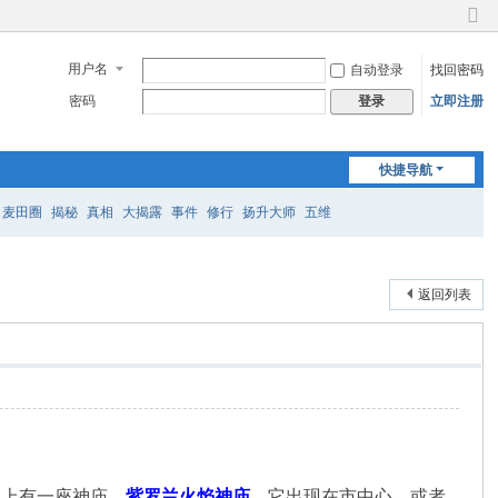
切
换
用户名
自动登录
找回密码
到
窄
密码
立即注册
登录
版
快捷导航
麦田圈
揭秘
真相
大揭露
事件
修行
扬升大师
五维
返回列表
顶上有一座神庙，
紫罗兰火焰神庙
。它出现在市中心，或者