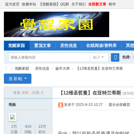
设为首页
收藏本站
【觉醒家园】QQ群
关于我们
全部新文章
精华
觉醒家园
置顶文章
灵性信息
在线阅读/资料库
冥
热搜:
帖子
搜
»
觉醒家园
›
灵性信息
›
扬升大师
›
【12维圣哲曼】在亚特兰蒂斯
索
觉
发新帖
醒
【12维圣哲曼】在亚特兰蒂斯
查看:
836
|
回复:
0
[复制链
家
园
明曲
发表于 2025-8-23 10:27
|
显示全部楼层
2万
810
13万
主题
回帖
积分
Rob：我以前和圣哲曼通灵的时候