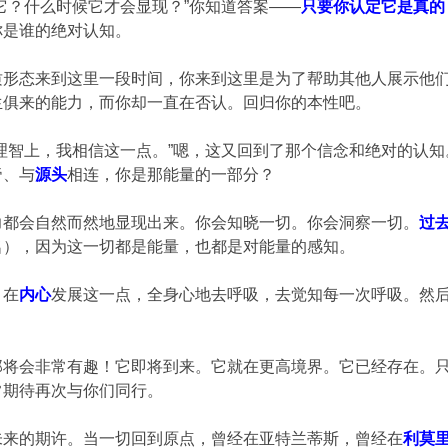
它？什么时候它才会显现？”你知道答案——
只要你认定它是真的
你是谁的绝对认知。
质形态来到这里一段时间，你来到这里是为了帮助其他人展示他
生俱来的能力，而你却一直在否认。回归你的本性吧。
理智上，我相信这一点。”嗯，这又回到了那个信念和绝对的认
帝、与
源头
相连，你是那能量的一部分？
力都会自然而然地显现出来。你会知晓一切。你会洞察一切。
过
名），因为这一切都是能量，也都是对能量的感知。
，在
内心
发展这一点，全身心地去呼吸，去觉知每一次呼吸。然
那将会非常有趣！它即将到来。它就在更高境界。它已经存在。
常期待再次与你们同行。
未来的期许。当一切回到原点，曾经在亚特兰蒂斯，曾经在
利莫