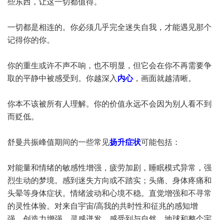
些东西，让这一切都值得。
一切都是相连的。你必须几乎完全迷失自我，才能遇见那个
记得你的你。
你的重生或许不声不响，也不明显，但它会在你不再需要争
取的平静中被感受到。你越深入
内心
，画面就越清晰。
你本不该被所有人理解。你的价值永远不会因为别人看不到
而贬低。
舒曼共振峰值期间的一些常见
扬升症状
可能包括：
对能量和情绪的敏感性增强，疲劳加剧，睡眠模式异常，强
烈生动的梦境。感到迷失方向或不踏实；头痛、身体疼痛和
头晕等身体症状。情绪波动和心境不稳。直觉增强和不寻常
的灵性体验。对来自宇宙/高我的共时性和征兆的感知增
强。创造力增强，灵感迸发。感受到与自然、地球和整个宇