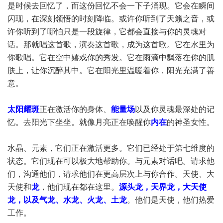
是时候去回忆了，而这份回忆不会一下子涌现。它会在瞬间
闪现，在深刻领悟的时刻降临。或许你听到了天籁之音，或
许你听到了哪怕只是一段旋律，它都会直接与你的灵魂对
话。那就唱这首歌，演奏这首歌，成为这首歌。它在水里为
你歌唱。它在空中嬉戏你的秀发。它在雨滴中飘落在你的肌
肤上，让你沉醉其中。它在阳光里温暖着你，阳光充满了善
意。
太阳耀斑
正在激活你的身体、
能量场
以及你灵魂最深处的记
忆。去阳光下坐坐。就像月亮正在唤醒你
内在
的神圣女性。
水晶、元素，它们正在激活更多。它们已经处于第七维度的
状态。它们现在可以极大地帮助你。与元素对话吧。请求他
们，沟通他们，请求他们在更高层次上与你合作。天使、大
天使和
龙
，他们现在都在这里。
源头龙，天界龙，大天使
龙，以及气龙、水龙、火龙、土龙
。他们是天使，他们热爱
工作。