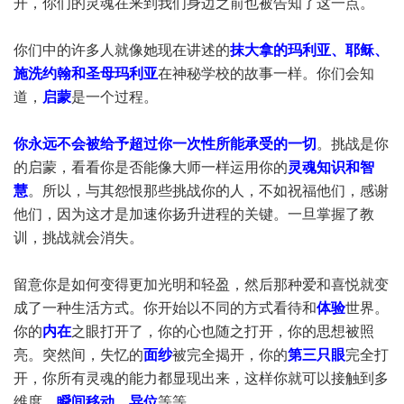
开，你们的灵魂在来到我们身边之前也被告知了这一点。
你们中的许多人就像她现在讲述的
抹大拿的玛利亚、耶稣、
施洗约翰和圣母玛利亚
在神秘学校的故事一样。你们会知
道，
启蒙
是一个过程。
你永远不会被给予超过你一次性所能承受的一切
。挑战是你
的启蒙，看看你是否能像大师一样运用你的
灵魂知识和智
慧
。所以，与其怨恨那些挑战你的人，不如祝福他们，感谢
他们，因为这才是加速你扬升进程的关键。一旦掌握了教
训，挑战就会消失。
留意你是如何变得更加光明和轻盈，然后那种爱和喜悦就变
成了一种生活方式。你开始以不同的方式看待和
体验
世界。
你的
内在
之眼打开了，你的心也随之打开，你的思想被照
亮。突然间，失忆的
面纱
被完全揭开，你的
第三只眼
完全打
开，你所有灵魂的能力都显现出来，这样你就可以接触到多
维度、
瞬间移动、异位
等等。