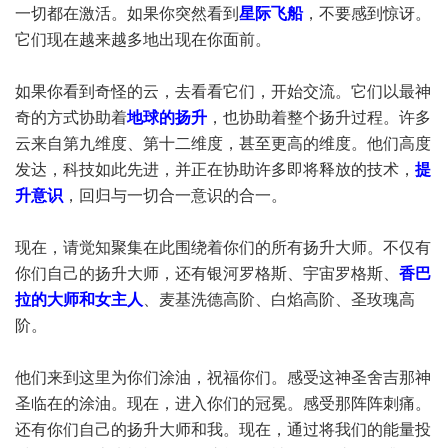
一切都在激活。如果你突然看到
星际飞船
，不要感到惊讶。
它们现在越来越多地出现在你面前。
如果你看到奇怪的云，去看看它们，开始交流。它们以最神
奇的方式协助着
地球的扬升
，也协助着整个扬升过程。许多
云来自第九维度、第十二维度，甚至更高的维度。他们高度
发达，科技如此先进，并正在协助许多即将释放的技术，
提
升意识
，回归与一切合一意识的合一。
现在，请觉知聚集在此围绕着你们的所有扬升大师。不仅有
你们自己的扬升大师，还有银河罗格斯、宇宙罗格斯、
香巴
拉的大师和女主人
、麦基洗德高阶、白焰高阶、圣玫瑰高
阶。
他们来到这里为你们涂油，祝福你们。感受这神圣舍吉那神
圣临在的涂油。现在，进入你们的冠冕。感受那阵阵刺痛。
还有你们自己的扬升大师和我。现在，通过将我们的能量投