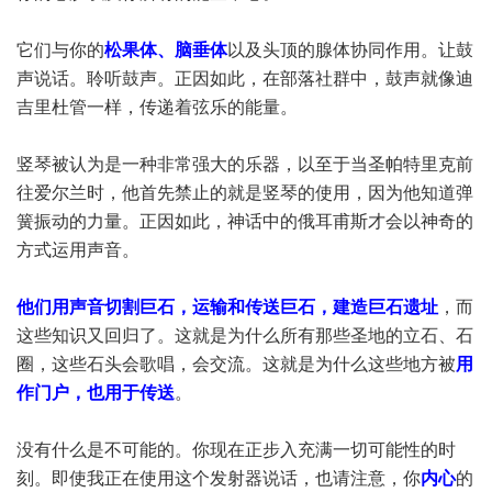
它们与你的
松果体、脑垂体
以及头顶的腺体协同作用。让鼓
声说话。聆听鼓声。正因如此，在部落社群中，鼓声就像迪
吉里杜管一样，传递着弦乐的能量。
竖琴被认为是一种非常强大的乐器，以至于当圣帕特里克前
往爱尔兰时，他首先禁止的就是竖琴的使用，因为他知道弹
簧振动的力量。正因如此，神话中的俄耳甫斯才会以神奇的
方式运用声音。
他们用声音切割巨石，运输和传送巨石，建造巨石遗址
，而
这些知识又回归了。这就是为什么所有那些圣地的立石、石
圈，这些石头会歌唱，会交流。这就是为什么这些地方被
用
作门户，也用于传送
。
没有什么是不可能的。你现在正步入充满一切可能性的时
刻。即使我正在使用这个发射器说话，也请注意，你
内心
的