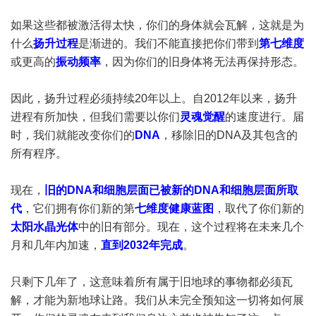
如果这些都被激活得太快，你们的身体就会瓦解，这就是为
什么
扬升过程
是渐进的。我们不能直接把你们带到
第七维度
或更高的
振动频率
，因为你们的旧身体将无法再保持形态。
因此，扬升过程必须持续20年以上。自2012年以来，扬升
进程有所加快，但我们需要以你们
灵魂觉醒
的速度进行。届
时，我们就能改变你们的
DNA
，移除旧的DNA及其包含的
所有程序。
现在，
旧的DNA和细胞层面已被新的DNA和细胞层面所取
代
，它们拥有你们新的第
七维度健康蓝图
，取代了你们新的
太阳水晶光体
中的旧有部分。现在，这个过程将在未来几个
月和几年内加速，
直到2032年完成
。
只剩下几年了，这意味着所有属于旧地球的事物都必须瓦
解，才能为新地球让路。我们从未完全预知这一切将如何展