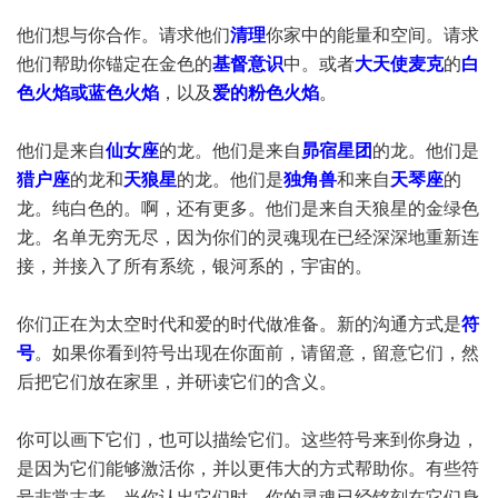
他们想与你合作。请求他们
清理
你家中的能量和空间。请求
他们帮助你锚定在金色的
基督意识
中。或者
大天使麦克
的
白
色火焰或蓝色火焰
，以及
爱的粉色火焰
。
他们是来自
仙女座
的龙。他们是来自
昴宿星团
的龙。他们是
猎户座
的龙和
天狼星
的龙。他们是
独角兽
和来自
天琴座
的
龙。纯白色的。啊，还有更多。他们是来自天狼星的金绿色
龙。名单无穷无尽，因为你们的灵魂现在已经深深地重新连
接，并接入了所有系统，银河系的，宇宙的。
你们正在为太空时代和爱的时代做准备。新的沟通方式是
符
号
。如果你看到符号出现在你面前，请留意，留意它们，然
后把它们放在家里，并研读它们的含义。
你可以画下它们，也可以描绘它们。这些符号来到你身边，
是因为它们能够激活你，并以更伟大的方式帮助你。有些符
号非常古老，当你认出它们时，你的灵魂已经铭刻在它们身