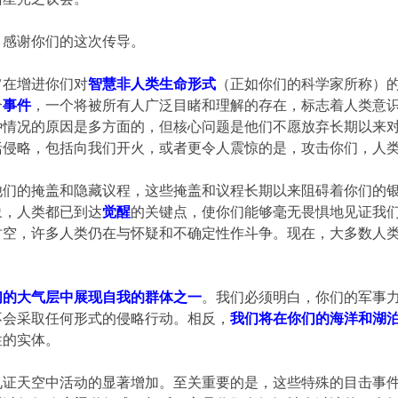
。感谢你们的这次传导。
旨在增进你们对
智慧非人类生命形式
（正如你们的科学家所称）
个
事件
，一个将被所有人广泛目睹和理解的存在，标志着人类意
种情况的原因是多方面的，但核心问题是他们不愿放弃长期以来
括侵略，包括向我们开火，或者更令人震惊的是，攻击你们，人
他们的掩盖和隐藏议程，这些掩盖和议程长期以来阻碍着你们的
象，人类都已到达
觉醒
的关键点，使你们能够毫无畏惧地见证我
时空，许多人类仍在与怀疑和不确定性作斗争。现在，大多数人
们的大气层中展现自我的群体之一
。我们必须明白，你们的军事
不会采取任何形式的侵略行动。相反，
我们将在你们的海洋和湖
性的实体。
见证天空中活动的显著增加。至关重要的是，这些特殊的目击事