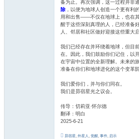
备为止。再次强调，这一过程并非
除
，以便为地球人创造一个更有利
用和出售——不仅在地球上，也在
醒于这些深刻真理的人，已经准备
人、邻居和社区做好迎接这些重大
我们已经存在并环绕着地球，但目
在。因此，我们鼓励你们记住，以
在宇宙中位置的全新理解。未来的
准备在你们和地球进化的这个变革
我们爱你们，并与你们同在。
我们是昴宿星光之议会。
传导：切莉亚·怀尔德
翻译：明白
2025-6-21
昴宿星
,
外星人
,
觉醒
,
事件
,
启示