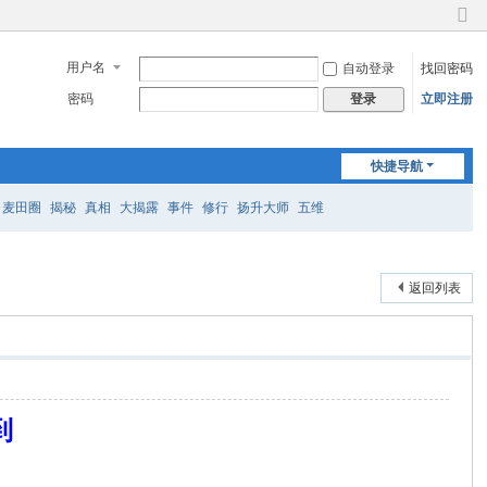
切
换
用户名
自动登录
找回密码
到
窄
密码
立即注册
登录
版
快捷导航
麦田圈
揭秘
真相
大揭露
事件
修行
扬升大师
五维
返回列表
到