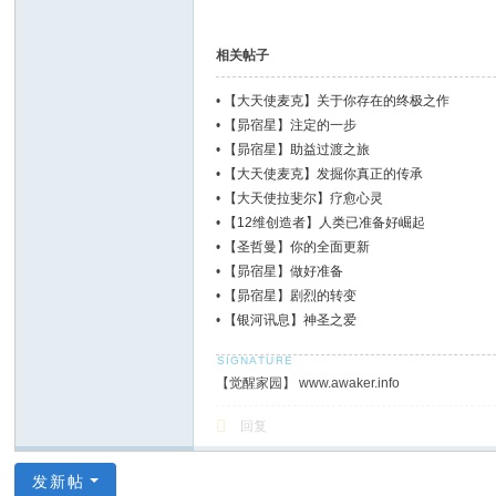
相关帖子
•
【大天使麦克】关于你存在的终极之作
•
【昴宿星】注定的一步
•
【昴宿星】助益过渡之旅
•
【大天使麦克】发掘你真正的传承
•
【大天使拉斐尔】疗愈心灵
•
【12维创造者】人类已准备好崛起
•
【圣哲曼】你的全面更新
•
【昴宿星】做好准备
•
【昴宿星】剧烈的转变
•
【银河讯息】神圣之爱
【觉醒家园】 www.awaker.info
回复
发新帖