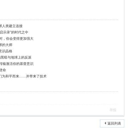
球人类建立连接
启示录”的时代之中
做时，你会变得更加强大
球的大师
意识晶格
的黑暗与地球上的反派
量传输激活你的基督意识
使命
们为和平而来……并带来了技术
举报
返回列表