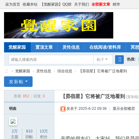
设为首页
收藏本站
【觉醒家园】QQ群
关于我们
全部新文章
精华
觉醒家园
置顶文章
灵性信息
在线阅读/资料库
冥
热搜:
帖子
搜
»
觉醒家园
›
灵性信息
›
综合信息
›
【昴宿星】它将被广泛地看到
索
觉
发新帖
醒
【昴宿星】它将被广泛地看到
查看:
852
|
回复:
0
[复制链
家
园
明曲
发表于 2025-6-22 09:36
|
显示全部楼层
2万
810
13万
主题
回帖
积分
亲爱的朋友们，大家好，我们是昴