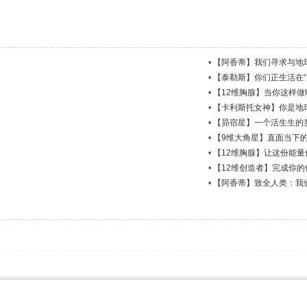
•
【阿香蒂】我们寻求与地
•
【泰勒斯】你们正生活在“
•
【12维胸腺】当你这样
•
【卡利斯托女神】你是地
•
【昴宿星】一个活生生的
•
【9维大角星】直面当下
•
【12维胸腺】让这份能
•
【12维创造者】完成你的
•
【阿香蒂】致全人类：我