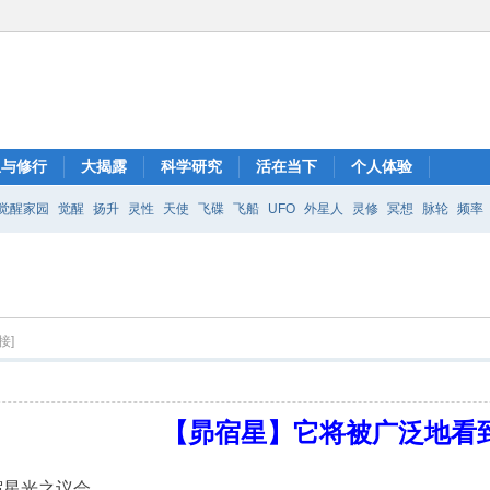
想与修行
大揭露
科学研究
活在当下
个人体验
觉醒家园
觉醒
扬升
灵性
天使
飞碟
飞船
UFO
外星人
灵修
冥想
脉轮
频率
接]
【昴宿星】它将被广泛地看
宿星光之议会。