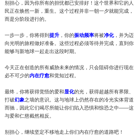
别担心，因为你所有的担忧都已安排好！这个世界和它的人
民正在焕然一新，重生。这个过程并非一朝一夕就能完成，
而是分阶段进行的。
一步一步，你将得到
提升
，你的
振动频率
将被
净化
，并为迈
向光明的旅程做好准备。这些过程必须等待并完成，直到你
能够与新地球一起走出这段时期。
今天正在创造的所有威胁未来的情况，只会阻碍你进行现在
必不可少的
内在疗愈
和觉知过程。
最终，你将获得觉悟的爱和
显化
的光，获得超越所有界限、
打破
幻象
之墙的意识。这与地球上仍然存在的冷光实体背道
而驰，因此它们竭尽所能让你们陷入恐惧和惊恐之中——这
与爱和仁慈截然相反。
别担心，继续坚定不移地走上你们内在疗愈的道路吧！