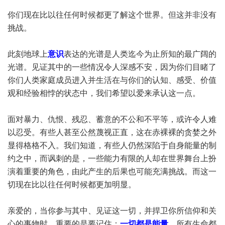
你们现在比以往任何时候都更了解这个世界。但这并非没有
挑战。
此刻地球上
意识
表达的光谱是人类迄今为止所知的最广阔的
光谱。见证其中的一些情况令人深感不安，因为你们目睹了
你们人类家庭成员进入并生活在与你们的认知、感受、价值
观和经验相悖的状态中，我们希望以爱来承认这一点。
面对暴力、仇恨、残忍、蓄意的不公和不平等，或许令人难
以忍受。有些人甚至公然蔑视正直，这在赤裸裸的贪婪之外
显得格格不入。我们知道，有些人仍然深陷于自身能量的制
约之中，而讽刺的是，一些能力有限的人却在世界舞台上扮
演着重要的角色，由此产生的后果也可能充满挑战。而这一
切现在比以往任何时候都更加明显。
亲爱的，当你参与其中、见证这一切，并捍卫你所信仰和关
心的事物时，重要的是要记住：
一切都是能量
。所有生命都