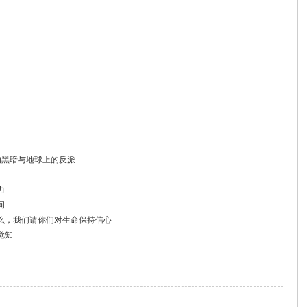
的黑暗与地球上的反派
力
间
么，我们请你们对生命保持信心
觉知