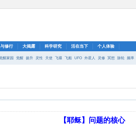
想与修行
大揭露
科学研究
活在当下
个人体验
觉醒家园
觉醒
扬升
灵性
天使
飞碟
飞船
UFO
外星人
灵修
冥想
脉轮
频率
【耶稣】问题的核心