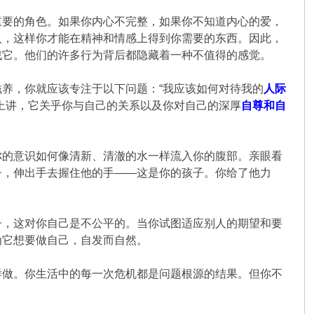
重要的角色。如果你内心不完整，如果你不知道内心的爱，
人，这样你才能在精神和情感上得到你需要的东西。因此，
找它。他们的许多行为背后都隐藏着一种不值得的感觉。
养，你就应该专注于以下问题：“我应该如何对待我的
人际
上讲，它关乎你与自己的关系以及你对自己的深厚
自尊和自
你的意识如何像清新、清澈的水一样流入你的腹部。亲眼看
子，伸出手去握住他的手——这是你的孩子。你给了他力
子，这对你自己是不公平的。当你试图适应别人的期望和要
为它想要做自己，自发而自然。
样做。你生活中的每一次危机都是问题根源的结果。但你不