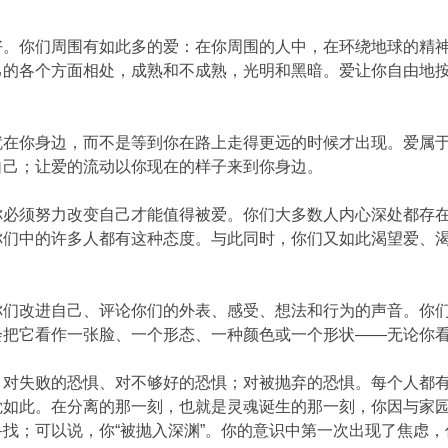
好。你们周围有如此多的爱：在你周围的人中，在环绕地球的精
己的各个方面相处，成熟和不成熟，光明和黑暗。爱让你自由地
就在你身边，而不是等到你在路上走得更远的时候才出现。爱属
自己；让爱的流动以你现在的样子来到你身边。
你必须努力改变自己才能值得被爱。你们大多数人内心深处都存
你们中的许多人都有这种态度。与此同时，你们又如此渴望爱、
你们改进自己、评论你们的外表、感受、想法和行为的声音。你
会把它看作一张脸、一个形态、一种颜色或一个形状——无论你
：对失败的恐惧、对不够好的恐惧；对被抛弃的恐惧。每个人都
觉如此。在分离的那一刻，也就是灵魂诞生的那一刻，你因与家
找；可以说，你“被抛入深渊”。你的意识中第一次出现了焦虑