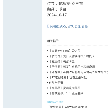
传导：帕梅拉·克里布
翻译：明白
2024-10-17
约书亚
,
内心
,
当下
,
灵魂
,
自爱
相关帖子
•
【大天使约菲尔】爱之美
•
【萨南达】为什么需要这么长时间？
•
【克里昂】梅尔卡巴
•
【圣哲曼】紫罗兰火焰的一项新应用
•
【阿香蒂】各国政府将如何应对与外星生命的
•
【12维创造者】现在正是时候
•
有形与无形
•
【克里昂】灵魂是完美的
•
【弥勒通讯】135 圣诞礼物
【觉醒家园】 www.awaker.info