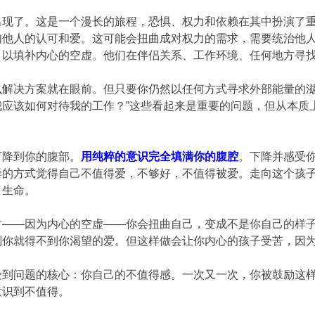
出现了。这是一个漫长的旅程，恐惧、权力和依赖在其中扮演了
如他人的认可和爱。这可能会扭曲成对权力的需求，需要统治他
，以填补内心的空虚。他们在伴侣关系、工作环境、任何地方寻
么解决方案就在眼前。但只要你仍然以任何方式寻求外部能量的滋
我应该如何对待我的工作？”这些看起来是重要的问题，但从本质
下降到你的腹部。
用纯粹的意识完全填满你的腹腔
。下降并感受
样的方式觉得自己不值得爱，不够好，不值得被爱。走向这个孩
了生命。
时——因为内心的空虚——你会扭曲自己，变成不是你自己的样
则你就得不到你渴望的爱。但这样做会让你内心的孩子受苦，因
受到问题的核心：你自己的不值得感。一次又一次，你被鼓励这
意识到不值得。