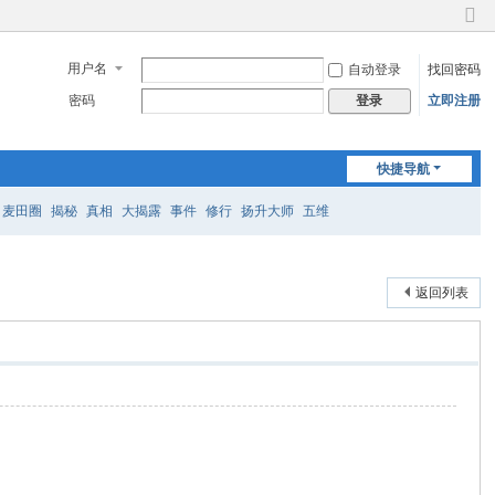
切
换
用户名
自动登录
找回密码
到
窄
密码
立即注册
登录
版
快捷导航
麦田圈
揭秘
真相
大揭露
事件
修行
扬升大师
五维
返回列表