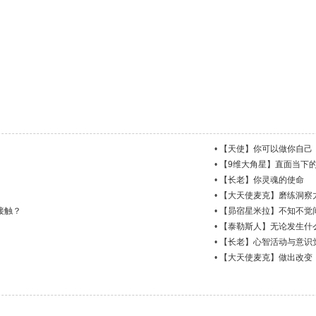
•
【天使】你可以做你自己
•
【9维大角星】直面当下
•
【长老】你灵魂的使命
•
【大天使麦克】磨练洞察
接触？
•
【昴宿星米拉】不知不觉
•
【泰勒斯人】无论发生什
•
【长老】心智活动与意识
•
【大天使麦克】做出改变