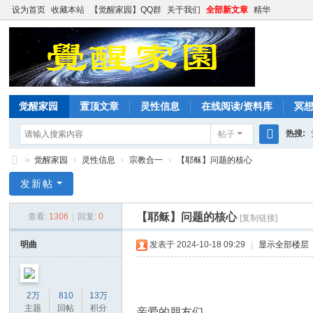
设为首页
收藏本站
【觉醒家园】QQ群
关于我们
全部新文章
精华
觉醒家园
置顶文章
灵性信息
在线阅读/资料库
冥
热搜:
帖子
搜
»
觉醒家园
›
灵性信息
›
宗教合一
›
【耶稣】问题的核心
索
觉
发新帖
醒
【耶稣】问题的核心
查看:
1306
|
回复:
0
[复制链接]
家
园
明曲
发表于 2024-10-18 09:29
|
显示全部楼层
2万
810
13万
主题
回帖
积分
亲爱的朋友们，