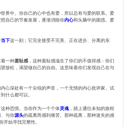
神世界中。你自己的心中也有爱，所以总有与爱的联系。爱
按照自己的节奏发展，逐渐消除你
内心
和头脑中的困惑。爱
于
当下
这一刻；它完全接受不完美、正在进步、分离的东
在着一种
羞耻感
，这种羞耻感滋生了你们的不值得感：你们
渴望放松，渴望做自己的自由。这意味着你们发现自己在与
们内心深处有一个尖锐的声音，一个无情的内心批评家。试
看到什么都可以。
有这种恐惧。当你作为一个个体
灵魂
，踏上通往未知的旅程
园、与你
源头
的疏离而感到痛苦。那种疏离，那种迷失的感
，你开始寻找完整性。