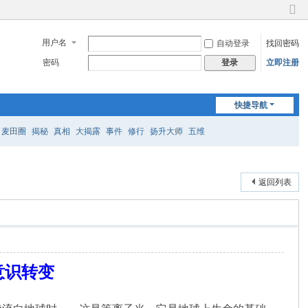
切
换
用户名
自动登录
找回密码
到
窄
密码
立即注册
登录
版
快捷导航
麦田圈
揭秘
真相
大揭露
事件
修行
扬升大师
五维
返回列表
意识转变