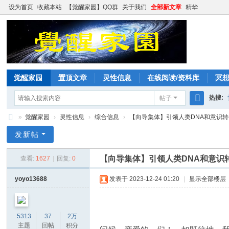
设为首页
收藏本站
【觉醒家园】QQ群
关于我们
全部新文章
精华
觉醒家园
置顶文章
灵性信息
在线阅读/资料库
冥
热搜:
帖子
搜
»
觉醒家园
›
灵性信息
›
综合信息
›
【向导集体】引领人类DNA和意识转
索
觉
发新帖
醒
【向导集体】引领人类DNA和意识
查看:
1627
|
回复:
0
家
园
yoyo13688
发表于 2023-12-24 01:20
|
显示全部楼层
5313
37
2万
主题
回帖
积分