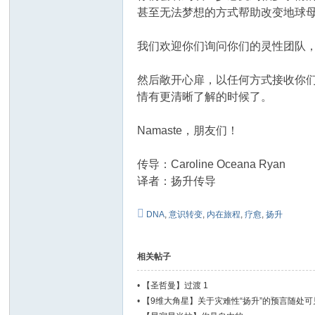
甚至无法梦想的方式帮助改变地球
我们欢迎你们询问你们的灵性团队，
然后敞开心扉，以任何方式接收你
情有更清晰了解的时候了。
Namaste，朋友们！
传导：Caroline Oceana Ryan
译者：扬升传导
DNA
,
意识转变
,
内在旅程
,
疗愈
,
扬升
相关帖子
•
【圣哲曼】过渡 1
•
【9维大角星】关于灾难性“扬升”的预言随处可