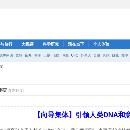
想与修行
大揭露
科学研究
活在当下
个人体验
觉醒家园
觉醒
扬升
灵性
天使
飞碟
飞船
UFO
外星人
灵修
冥想
脉轮
频率
变
转变
[复制链接]
【向导集体】引领人类DNA和