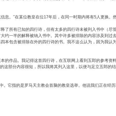
补充信息。"在某位教皇在位17年后，在同一时期内将有5人更换
释了所有已知的四行诗，但有太多的四行诗未被列入书中（尽管有
有大约一半的解释被纳入书中。其中许多被排除的内容涉及到过
第四本包含被排除在外的四行诗的书。我不这么认为，因为我认
终版本的作品。我记得这首四行诗，在互联网上看到五郎的参考资
记录的这部分内容很短，所以我将其列入这里，以便与足立五郎的
程中。它指的是罗马天主教会首脑的教皇选举。他说我们正在经