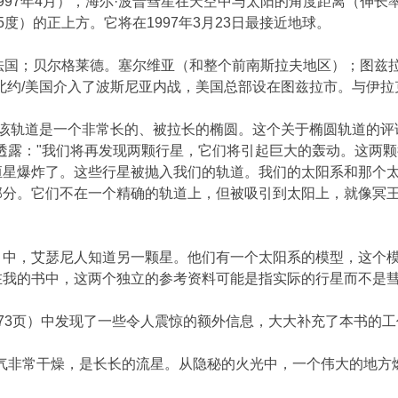
997年4月），海尔·波普彗星在天空中与太阳的角度距离（伸长率
度）的正上方。它将在1997年3月23日最接近地球。
法国；贝尔格莱德。塞尔维亚（和整个前南斯拉夫地区）；图兹拉
北约/美国介入了波斯尼亚内战，美国总部设在图兹拉市。与伊拉
年。该轨道是一个非常长的、被拉长的椭圆。这个关于椭圆轨道的
，他透露："我们将再发现两颗行星，它们将引起巨大的轰动。这
恒星爆炸了。这些行星被抛入我们的轨道。我们的太阳系和那个
部分。它们不在一个精确的轨道上，但被吸引到太阳上，就像冥
》中，艾瑟尼人知道另一颗星。他们有一个太阳系的模型，这个
在我的书中，这两个独立的参考资料可能是指实际的行星而不是
第173页）中发现了一些令人震惊的额外信息，大大补充了本书的
气非常干燥，是长长的流星。从隐秘的火光中，一个伟大的地方