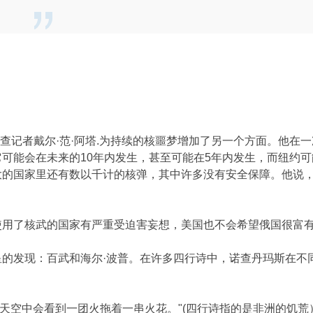
，调查记者戴尔·范·阿塔.为持续的核噩梦增加了另一个方面。他
可能会在未来的10年内发生，甚至可能在5年内发生，而纽约
大的国家里还有数以千计的核弹，其中许多没有安全保障。他说
使用了核武的国家有严重受迫害妄想，美国也不会希望俄国很富
星的发现：百武和海尔·波普。在许多四行诗中，诺查丹玛斯在不
 "在天空中会看到一团火拖着一串火花。"(四行诗指的是非洲的饥荒