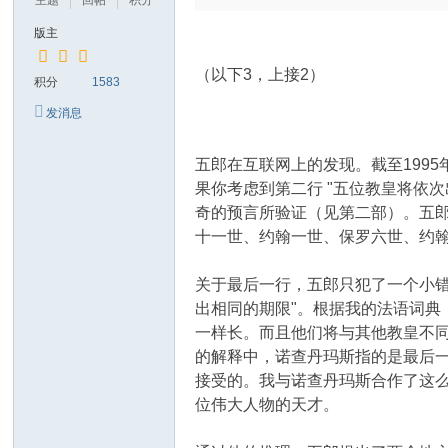
主题
回帖
积分
版主
（以下3，上接2）
积分
1583
发消息
五郎在互联网上的发现。截至1995
果你考虑到第二行 "五位教皇将依
奇的预言所验证（见第二部）。五郎发
十一世、约翰一世、保罗六世、约翰
关于最后一行，五郎只犯了一个小错误
出相同的期限"。根据我的法语词典，
一样长。而且他们将与其他教皇不同。
的解释中，诺查丹玛斯指的是最后
接受的。我与诺查丹玛斯合作了这
位伟大人物的天才。