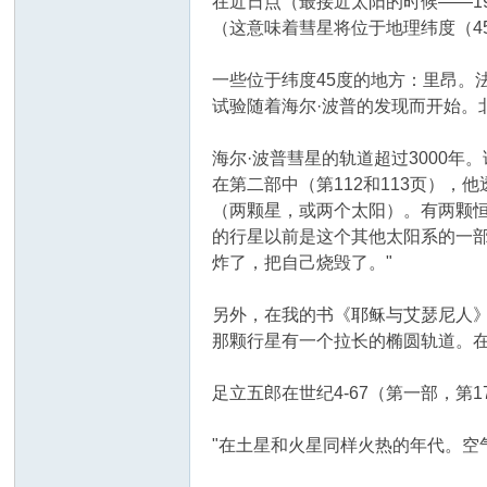
在近日点（最接近太阳的时候——1
（这意味着彗星将位于地理纬度（45
一些位于纬度45度的地方：里昂。
试验随着海尔·波普的发现而开始。
海尔·波普彗星的轨道超过3000
在第二部中（第112和113页）
（两颗星，或两个太阳）。有两颗
的行星以前是这个其他太阳系的一
炸了，把自己烧毁了。"
另外，在我的书《耶稣与艾瑟尼人
那颗行星有一个拉长的椭圆轨道。
足立五郎在世纪4-67（第一部，
"在土星和火星同样火热的年代。空