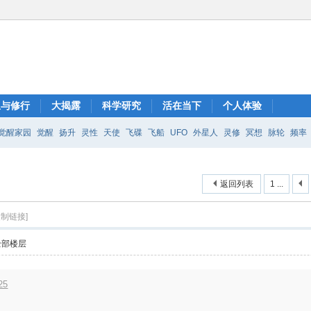
想与修行
大揭露
科学研究
活在当下
个人体验
觉醒家园
觉醒
扬升
灵性
天使
飞碟
飞船
UFO
外星人
灵修
冥想
脉轮
频率
部
返回列表
1 ...
复制链接]
全部楼层
25