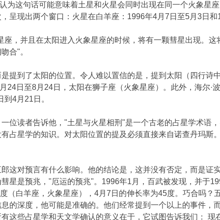
郎认为这句话可能意味着土星和火星会同时出现在同一个火象星座。
呈现出两个窗口：火星在白羊座：1996年4月7日至5月3日和19
象星座，并且在太阳进入火象星座的时候，将有一颗彗星出现。这
吻合"。
是提到了太阳的位置。令人难以置信的是，提到太阳（四行诗中
5年7月24日至8月24日，太阳在狮子座（火象星座）。此外，海尔
日到4月21日。
一位读者告诉他，"土星与火星相刑"是一个古老的占星学术语，
没有占星学的知识。对太阳位置的提及必须直接来自诺查丹玛斯
五郎这对预言有什么影响。他的结论是，这并没有否定，而是证
星是预兆，"厄运的预兆"。1996年1月，百武被发现，并于1
5度（白羊座，火象星座），4月7日的伸长率为45度。巧合吗？
信息的深度，他可能是准确的。他们经常提到一个以上的事件，
有这些占星学和天文学确认的意义在于，它试图告诉我们： 现在是时