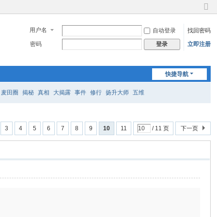
切
换
用户名
自动登录
找回密码
到
窄
密码
立即注册
登录
版
快捷导航
麦田圈
揭秘
真相
大揭露
事件
修行
扬升大师
五维
3
4
5
6
7
8
9
10
11
/ 11 页
下一页