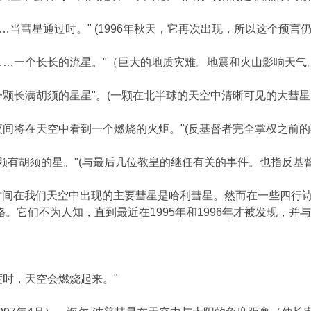
：……当彗星通过时。" (1996年秋天，它再次出现，所以这个预
）："……一个长长的流星。"（巨大的地质灾难。地震和火山影响
："一颗长满胡须的星星"。(一颗在北半球的天空中清晰可见的大
："夜间将在天空中看到一个燃烧的火炬。"(反基督者完全掌权之前
"一颗有胡须的星。"(与最后几位教皇的继任有关的事件。也指反基
时间在我们天空中出现的主要彗星是哈利彗星。然而在一些四行
格。它们不为人知，直到最近在1995年和1996年才被发现，
45度时，天空会燃烧起来。"