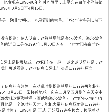
他发现在1996-98年的时间段里，土星会在白羊座停留整
98年3月5日至4月15日。
将是一颗非常明亮、容易看到的彗星。但它也许将是以前不
没有提到）使人明白，这颗彗星就是海尔·波普。海尔·波普
·波普的近日点是在1997年3月30日左右，当时太阳在白羊座
实际上是指燃烧或"与太阳连在一起"。越来越明显的是，这
。我们可以看到，这些信息实际上与法语四行诗的原文一
实了信息的有效性。在动乱时期提到彗星的四行诗可能指的
996年3月25日非常接近地球。它在三月至五月期间在天空中
五郎发现这两颗彗星（百武和海尔·波普）与世纪4-67完全吻
而且他是一个绝对的天才，能把大量的信息压缩到四行诗的
候了! 1996年是"正式"开始履行许多预言，预示着动