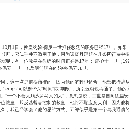
年10月1日，教皇约翰·保罗一世担任教廷的职务已经17年。如
次出现"，它似乎并不适用于他，因为诺查丹玛斯在几条四行诗中
现，有一位教皇在教廷的时间正好是17年： 庇护十一世（192
·保罗一世，以及我们现在的约翰·保罗九世。
，这一点是值得商榷的，因为他的解释也适合。他想把措辞从"然后
"temps"可以翻译为"时间"或"期限"，所以这就说得通了。
"一个不会太顺从罗马人的人"，意思是说，二世是自阿德里安六世
一位教皇，即反基督者控制的教皇。他将不顺应意大利，因为他
么久，我已经学会了他的思维方式。五郎似乎是第一个与我通信