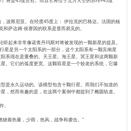
）将是45度左右。而且它将位于北方天空的赤纬+45度
，波斯尼亚。在经度45度上： 伊拉克的巴格达。法国的核
克和萨达姆·侯赛因的联系是显而易见的。
评论听起来非常像诺查丹玛斯对将被发现的一颗新星的提及。
两颗行星是另一个太阳系的一部分，这个太阳系有一颗宾南星
太阳系现在是重叠的。天王星。海王星。冥王星和这两颗新
王星。它们的弧度更宽。这颗双星是一个较老的系统，它爆
模型是永久运动的。该模型包含十颗行星。而我们不知道的
彗星，然而有趣的是，在这两个案例中都提到了椭圆轨道。
工作。
燃烧着热量，少雨，热风，战争和袭击。"