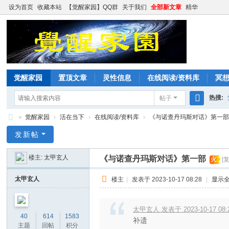
设为首页
收藏本站
【觉醒家园】QQ群
关于我们
全部新文章
精华
觉醒家园
置顶文章
灵性信息
在线阅读/资料库
冥
热搜:
帖子
搜
»
觉醒家园
›
活在当下
›
在线阅读/资料库
›
《与诺查丹玛斯对话》第一
索
觉
发新帖
醒
楼主:
太甲玄人
《与诺查丹玛斯对话》第一部
火
[
家
园
太甲玄人
楼主
|
发表于 2023-10-17 08:28
|
显示
太甲玄人 发表于 2023-10-17 08:
40
614
1583
补遗
主题
回帖
积分