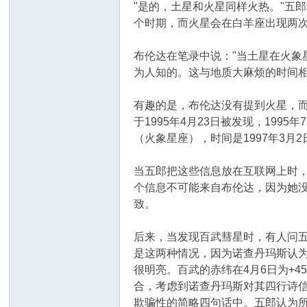
"是的，土星和火星同样火热。"五
个时期，而火星会在白羊座出现两次，
布伦达在笔录中说："当土星在火
为人知的。这与地质大麻烦的时间相
有趣的是，布伦达没有提到火星，而
于1995年4月23日被发现，199
（火象星座），时间是1997年3月2
当五郎把这些信息放在互联网上时，
个信息不可能来自布伦达，因为她
致。
后来，当发现百武彗星时，有人问
是这两种情况，因为诺查丹玛斯认为彗
很明亮。百武的赤纬在4月6日为+4
合，考虑到诺查丹玛斯对其四行诗
欺骗性的简略四句话中。五郎认为所