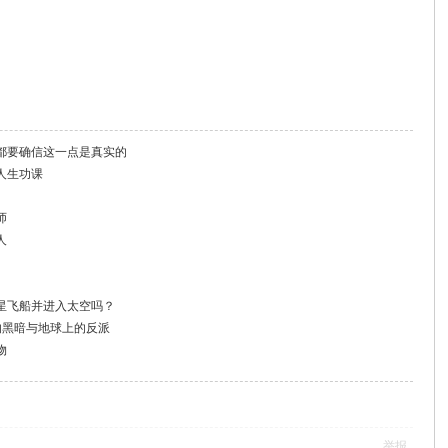
都要确信这一点是真实的
的人生功课
师
人
星飞船并进入太空吗？
的黑暗与地球上的反派
物
举报