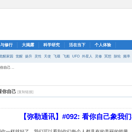
想与修行
大揭露
科学研究
活在当下
个人体验
觉醒家园
觉醒
扬升
灵性
天使
飞碟
飞船
UFO
外星人
灵修
冥想
脉轮
频率
自己 ...
看你自己
[复制链接]
【弥勒通讯】#092: 看你自己象我
到你一样就好了。我们可以看到你们每个人都具有的美丽的能量