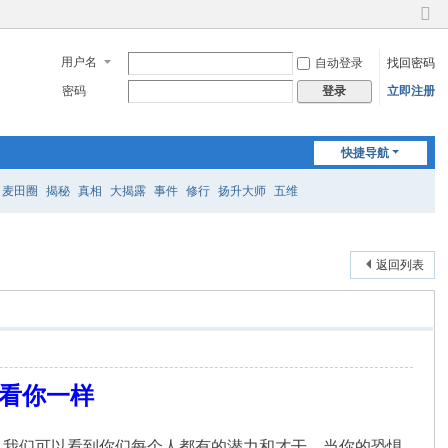
切
换
用户名
自动登录
找回密码
到
窄
密码
立即注册
登录
版
快捷导航
麦田圈
揭秘
真相
大揭露
事件
修行
扬升大师
五维
返回列表
们看你一样
。我们可以看到你们每个人都有的潜力和才干，当你的恐惧