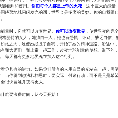
就能看到和使用。
你们每个人都是上帝的火花
，这个巨大的能量 
在围绕著地球闪闪发光的话，世界会是多麽的美妙。你的自我阻
区。
的能量时，它就可以改变世界。
你可以改变世界
，使世界变的完
叫玛格丽特的女人，她独自一人，她也有恐惧、怀疑、缺乏自信、
务的愿望是如此之大，这使她战胜了自我，开始了她的精神道路。沿途
她有和大师们，和上帝一起工作，改变地球能量的梦想。剩下的
魂，每天都有更多地灵魂在加入这个行列。
看看你具有的潜力。如果你们所有的人用自己的光站在一起，黑
，当你得到想法和构思时，要实际上付诸行动，而不是只是希望“某
，会很快蔓延并变得更大。
为什麽要浪费时间，从今天开始！