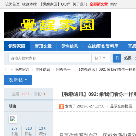
设为首页
收藏本站
【觉醒家园】QQ群
关于我们
全部新文章
精华
觉醒家园
置顶文章
灵性信息
在线阅读/资料库
冥
热搜:
帖子
搜
»
觉醒家园
›
灵性信息
›
宗教合一
›
【弥勒通讯】092: 象我们看你一样看你
索
觉
发新帖
醒
【弥勒通讯】092: 象我们看你一样
查看:
1281
|
回复:
0
家
园
明曲
发表于 2023-6-27 12:50
|
显示全部楼层
2万
810
13万
主题
回帖
积分
只要你能看到自己，因就象我们看