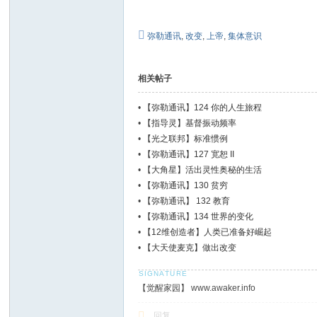
弥勒通讯
,
改变
,
上帝
,
集体意识
相关帖子
•
【弥勒通讯】124 你的人生旅程
•
【指导灵】基督振动频率
•
【光之联邦】标准惯例
•
【弥勒通讯】127 宽恕 II
•
【大角星】活出灵性奥秘的生活
•
【弥勒通讯】130 贫穷
•
【弥勒通讯】 132 教育
•
【弥勒通讯】134 世界的变化
•
【12维创造者】人类已准备好崛起
•
【大天使麦克】做出改变
【觉醒家园】 www.awaker.info
回复