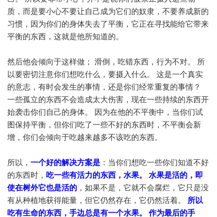
质，而是要小心不要让自己成为它们的奴隶，不要养成新的
习惯，因为你们的身体失去了平衡，它正在寻找能给它带来
平衡的东西，这就是他所知道的。
然后他会倾向于这样做； 滑倒，吃错东西，行为不对。 所
以要密切注意你们想吃什么，要摄入什么。 这是一个真实
的意志，有时会发生的事情，还是你们经常重复的事情？
一些孤立的东西不会造成太大伤害，现在一些持续的东西开
始袭击你们自己的身体。 因为在他的不平衡中，当你们试
图保持平衡，但你们吃了一些不好的东西时，不平衡会新
增，你们会倾向于吃越来越多不该吃的东西。
所以，
一个好的解决方案是
：当你们想吃一些你们知道不好
的东西时，
吃一些有活力的东西，水果。 水果是活的，即
使在树外它也是活的
，如果不是，它就不会腐烂，它只是没
有从种植地获得能量，但它仍然存在，它仍然活着。
所以
吃有生命的东西，手边总是有一个水果。 作为最后的手