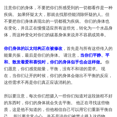
注意你们的身体，不要把你们所感受到的一切都看作是一种
疾病。 如果怀疑太大，那就去找那些能消除怀疑的人。但
不要把你们身体表现出的一切都视为疾病。 你们的身体也
在变化，并且正在慢慢适应所有这些光，转化为一个水晶身
体，而这种变化对你们的碳基身体来说并不容易或简单。
你们身体的以太结构正在被修改
，首先是与所有这些传入的
能量共振，最后是你们的身体。 请注意，
当你们平静、平
和、散发着爱和喜悦时，你们的身体似乎也会这样做
。
你
们愿意，你们感觉能量，平衡，没有不和谐的需求。 现
在，当你们让开的时候，你们的身体会做出不平衡的反应，
这些需求不再是你们真正应该消耗的。
所以要注意，每次你们想摄入一些你们知道对这段旅程不好
的东西时，你们的身体就会失去平衡。 他正在寻找这些物
质，这是他不知道的，但他相信自己可以用它们重新平衡自
己。 所以要非常小心，并不是说你们被禁止摄入这些物