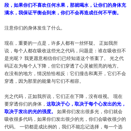
段，如果你们不喜欢任何水果，那就喝水，让你们的身体充
满水，我保证平衡会到来，你们不会再造成任何不平衡。
注意你们的身体发生了什么。
现在，重要的一点是，许多人都有一丝怀疑。 正如我所
说，每个人都在吸收这些光之代码，问题是：谁在吸收但不
是光呢？ 我更愿意相信你们已经知道这个答案了。 光之代
码正在为每个人下降，但它们穿透了心灵被照亮的地方。
在没有的地方，情况恰恰相反：它们撞击和离开，它们不会
穿透，因为那里的能量与它们不相容。
光之代码，正如我所说，它们正在下降，没有歧视。 现在
要穿透你们的身体，
这取决于心，取决于每个心发出的光，
取决于发出的光的强度。
如果你们发出很多光，你们就会
吸收很多代码，如果你们发出很少的光，你们会吸收很少的
代码。 一切都是成比例的，我们不能忘记选择，每一个选