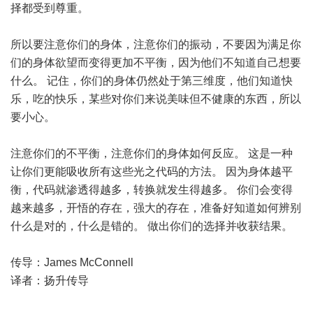
择都受到尊重。
所以要注意你们的身体，注意你们的振动，不要因为满足你
们的身体欲望而变得更加不平衡，因为他们不知道自己想要
什么。 记住，你们的身体仍然处于第三维度，他们知道快
乐，吃的快乐，某些对你们来说美味但不健康的东西，所以
要小心。
注意你们的不平衡，注意你们的身体如何反应。 这是一种
让你们更能吸收所有这些光之代码的方法。 因为身体越平
衡，代码就渗透得越多，转换就发生得越多。 你们会变得
越来越多，开悟的存在，强大的存在，准备好知道如何辨别
什么是对的，什么是错的。 做出你们的选择并收获结果。
传导：James McConnell
译者：扬升传导