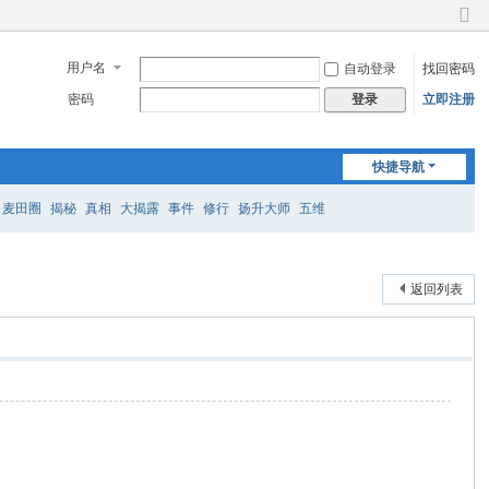
切
换
用户名
自动登录
找回密码
到
窄
密码
立即注册
登录
版
快捷导航
麦田圈
揭秘
真相
大揭露
事件
修行
扬升大师
五维
返回列表