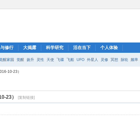
想与修行
大揭露
科学研究
活在当下
个人体验
觉醒家园
觉醒
扬升
灵性
天使
飞碟
飞船
UFO
外星人
灵修
冥想
脉轮
频率
6-10-23）
0-23）
[复制链接]