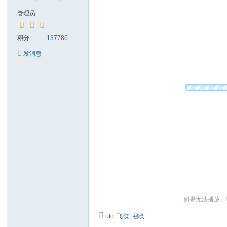
管理员
积分
137786
发消息
如果无法播放，
ufo
,
飞碟
,
召唤