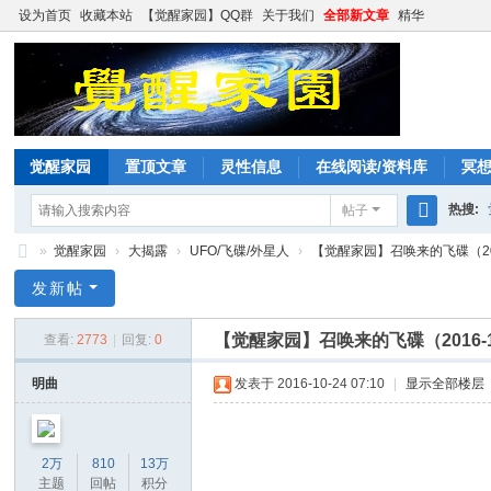
设为首页
收藏本站
【觉醒家园】QQ群
关于我们
全部新文章
精华
觉醒家园
置顶文章
灵性信息
在线阅读/资料库
冥
热搜:
帖子
搜
»
觉醒家园
›
大揭露
›
UFO/飞碟/外星人
›
【觉醒家园】召唤来的飞碟（201
索
觉
发新帖
醒
【觉醒家园】召唤来的飞碟（2016-1
查看:
2773
|
回复:
0
家
园
明曲
发表于 2016-10-24 07:10
|
显示全部楼层
2万
810
13万
主题
回帖
积分