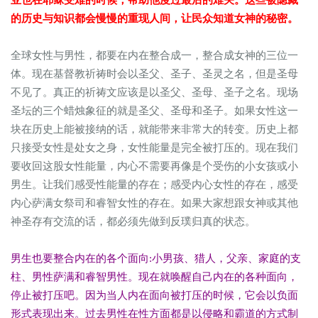
亚也在耶稣受难的时候，帮助他度过最后的难关。这些被隐藏
的历史与知识都会慢慢的重现人间，让民众知道女神的秘密。
全球女性与男性，都要在内在整合成一，整合成女神的三位一
体。现在基督教祈祷时会以圣父、圣子、圣灵之名，但是圣母
不见了。真正的祈祷文应该是以圣父、圣母、圣子之名。现场
圣坛的三个蜡烛象征的就是圣父、圣母和圣子。如果女性这一
块在历史上能被接纳的话，就能带来非常大的转变。历史上都
只接受女性是处女之身，女性能量是完全被打压的。现在我们
要收回这股女性能量，内心不需要再像是个受伤的小女孩或小
男生。让我们感受性能量的存在；感受内心女性的存在，感受
内心萨满女祭司和睿智女性的存在。如果大家想跟女神或其他
神圣存有交流的话，都必须先做到反璞归真的状态。
男生也要整合内在的各个面向:小男孩、猎人，父亲、家庭的支
柱、男性萨满和睿智男性。现在就唤醒自己内在的各种面向，
停止被打压吧。因为当人内在面向被打压的时候，它会以负面
形式表现出来。过去男性在性方面都是以侵略和霸道的方式制