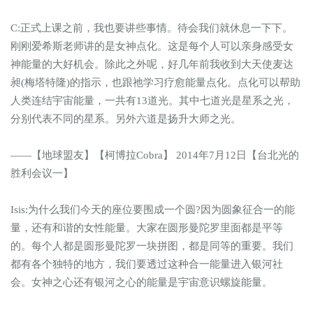
C:正式上课之前，我也要讲些事情。待会我们就休息一下下。
刚刚爱希斯老师讲的是女神点化。这是每个人可以亲身感受女
神能量的大好机会。除此之外呢，好几年前我收到大天使麦达
昶(梅塔特隆)的指示，也跟祂学习疗愈能量点化。点化可以帮助
人类连结宇宙能量，一共有13道光。其中七道光是星系之光，
分别代表不同的星系。另外六道是扬升大师之光。
——【地球盟友】【柯博拉Cobra】 2014年7月12日【台北光的
胜利会议一】
Isis:为什么我们今天的座位要围成一个圆?因为圆象征合一的能
量，还有和谐的女性能量。大家在圆形曼陀罗里面都是平等
的。每个人都是圆形曼陀罗一块拼图，都是同等的重要。我们
都有各个独特的地方，我们要透过这种合一能量进入银河社
会。女神之心还有银河之心的能量是宇宙意识螺旋能量。