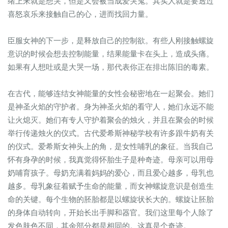
绪上来就是想哭，但是又会被当成爱哭鬼。其实人就是要透过
喜怒哀乐来接触自己的心，进而找回力量。
臣服女神的下一步，是释放自己的控制欲。有些人刚接触螺旋
意识的时候会想去控制能量，结果能量卡在头上，造成头痛。
如果有人想吐或是大哭一场，那代表你正在排出陈旧的毒素。
在古代，能够连结女神能量的女性会秘密地在一起聚会。她们
是神圣火焰的守护者。身为神圣火焰的看守人，她们永远不能
让火熄灭。她们有专人守护着聚会的烛火，并且在聚会的时候
举行传递烛火的仪式。古代爱希斯神秘学校有许多跟牛奶有关
的仪式。爱希斯女神头上的角，是女性哺乳的象征。当我自己
怀有身孕的时候，我真觉得怀胎生子是种奇迹。母亲可以用母
奶哺育孩子。母奶充满着妈妈的爱心，而且爱心越多，母乳也
越多。母乳象征着赋予生命的能量，而女神螺旋意识是创造生
命的关键。每个生物的胚胎都是以螺旋状长大的。螺旋让胚胎
的身体自动转向，开始长出手脚和器官。我们这里每个人除了
发色肤色不同，其余部分都是相同的。这真是个奇迹。