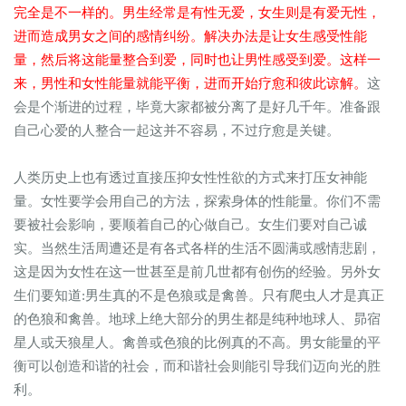
完全是不一样的。男生经常是有性无爱，女生则是有爱无性，
进而造成男女之间的感情纠纷。解决办法是让女生感受性能
量，然后将这能量整合到爱，同时也让男性感受到爱。这样一
来，男性和女性能量就能平衡，进而开始疗愈和彼此谅解。
这
会是个渐进的过程，毕竟大家都被分离了是好几千年。准备跟
自己心爱的人整合一起这并不容易，不过疗愈是关键。
人类历史上也有透过直接压抑女性性欲的方式来打压女神能
量。女性要学会用自己的方法，探索身体的性能量。你们不需
要被社会影响，要顺着自己的心做自己。女生们要对自己诚
实。当然生活周遭还是有各式各样的生活不圆满或感情悲剧，
这是因为女性在这一世甚至是前几世都有创伤的经验。另外女
生们要知道:男生真的不是色狼或是禽兽。只有爬虫人才是真正
的色狼和禽兽。地球上绝大部分的男生都是纯种地球人、昴宿
星人或天狼星人。禽兽或色狼的比例真的不高。男女能量的平
衡可以创造和谐的社会，而和谐社会则能引导我们迈向光的胜
利。