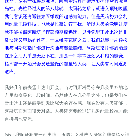
任务，接着一起解放地球。阿斯塔指挥部会投射出神圣的能量
光柱。光柱经过人的第八脉轮：太阳轮之后，就进入顶轮唤醒
我们意识还有通往第五维度的超感知能力。但是黑暗势力会利
用纯量电磁科技，也就是帷幕进行干扰。所以人类的觉醒进度
就不能按照阿斯塔指挥部预期般迅速。灵性觉醒正常来说是非
常快速又容易的过程。一旦帷幕瓦解之后，我们就能非常轻松
地与阿斯塔指挥部进行沟通与能量连结。阿斯塔指挥部的能量
在那之后几乎是无处不在。那是一种非常强劲又和谐的感觉。
指挥部一开始只会发送些微的能量给人类，让人类有时间逐渐
适应。
我好几年前去雪士达山开会。当时阿斯塔司令在几公里外的地
方用肉身显化一段时间。虽然他人在几公里之外，但是我们在
雪士达山还是感受到无比强大的存在感。现在没有人类能够与
阿斯塔面对面聊天对话。人类还需要经过好几道能量校准才能
直接与他交流。
Isis：我顺便补充一件事情。所谓让女神进入身体并非是指女神