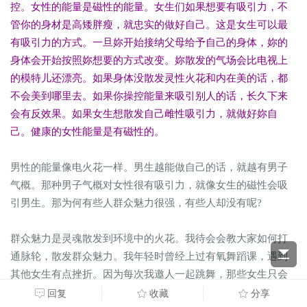
控。女性的能量是磁性的能量。女生们如果想要有吸引力，不
管你的身材是高矮胖瘦，就忠实的做好自己。这是女生可以最
有吸引力的方式。一旦妳开始接纳父母给予自己的身体，妳的
身体会开始按照妳想要的方式改变。妳散发的气场会比电视上
的模特儿还漂亮。如果身体没散发灵性火花和内在美的话，都
不会美到哪里去。如果你操控能量来吸引别人的话，长久下来
会有反效果。如果女生想散发自己雌性吸引力，就做好妳自
己。健康的女性能量是有磁性的。
男性的能量像电火花一样。男生越能做自己的话，就越有男子
气概。那种男子气概对女性很有吸引力，就像女生的磁性会吸
引男生。那为何有些人群众魅力很强，有些人却没有呢?
群众魅力是灵魂散发到环境中的火花。我待会会教大家如何打
通脉轮，散发群众魅力。我年轻时曾经上过有氧舞蹈课，遇到
其他女生有点挫折。因为每次我邀人一起跳舞，那些女生只会
比外表、比衣服、比看妳会不会跳。谁没有达到标准就会被排
回复
收藏
分享