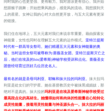
同时我的心也更坚强、更有毅力。我对游泳更有信心。我开始
想跟猴子跳舞；开始想乘风跑步，感觉风的流动。我想摸到天
上的星星。女神让我的心对大自然更开放，与五大元素有更深
的链接。
我们住在地球上，五大元素对我们来说非常重要。藉由探索女
神能量，女性也同时在理解五大元素的运作模式。
亚特兰提斯
时代有一群高等女祭司。她们精通五大元素和女神能量的奥
秘。当时这些女祭司被尊称为:蔷薇圣女团。亚特兰提斯灭亡之
后，他们在埃及的Isis(爱希斯)神秘学校受训和点化。蔷薇圣女
团曾经培育过历好几位历史名人。
最有名的就是圣母玛利亚、耶稣和抹大拉的玛利亚。
抹大拉玛
利亚是处女们的守护星。她在基督教历史中被抹黑成娼妓，那
绝对不是真的。抹大拉的
玛利亚是在埃及爱希斯神秘学校受过
最高段点化的高材生。她懂得如何将肉体的性能量在心轮转化
成灵性能量，接着用灵性能量与神圣源头合一。抹大拉的玛丽