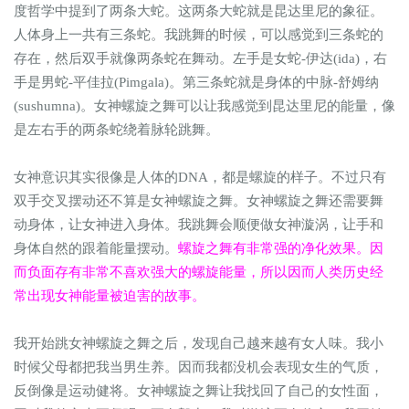
度哲学中提到了两条大蛇。这两条大蛇就是昆达里尼的象征。
人体身上一共有三条蛇。我跳舞的时候，可以感觉到三条蛇的
存在，然后双手就像两条蛇在舞动。左手是女蛇-伊达(ida)，右
手是男蛇-平佳拉(Pimgala)。第三条蛇就是身体的中脉-舒姆纳
(sushumna)。女神螺旋之舞可以让我感觉到昆达里尼的能量，像
是左右手的两条蛇绕着脉轮跳舞。
女神意识其实很像是人体的DNA，都是螺旋的样子。不过只有
双手交叉摆动还不算是女神螺旋之舞。女神螺旋之舞还需要舞
动身体，让女神进入身体。我跳舞会顺便做女神漩涡，让手和
身体自然的跟着能量摆动。
螺旋之舞有非常强的净化效果。因
而负面存有非常不喜欢强大的螺旋能量，所以因而人类历史经
常出现女神能量被迫害的故事。
我开始跳女神螺旋之舞之后，发现自己越来越有女人味。我小
时候父母都把我当男生养。因而我都没机会表现女生的气质，
反倒像是运动健将。女神螺旋之舞让我找回了自己的女性面，