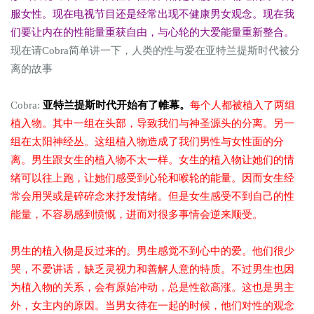
服女性。现在电视节目还是经常出现不健康男女观念。现在我
们要让内在的性能量重获自由，与心轮的大爱能量重新整合。
现在请Cobra简单讲一下，人类的性与爱在亚特兰提斯时代被分
离的故事
Cobra:
亚特兰提斯时代开始有了帷幕。
每个人都被植入了两组
植入物。其中一组在头部，导致我们与神圣源头的分离。另一
组在太阳神经丛。这组植入物造成了我们男性与女性面的分
离。男生跟女生的植入物不太一样。女生的植入物让她们的情
绪可以往上跑，让她们感受到心轮和喉轮的能量。因而女生经
常会用哭或是碎碎念来抒发情绪。但是女生感受不到自己的性
能量，不容易感到愤慨，进而对很多事情会逆来顺受。
男生的植入物是反过来的。男生感觉不到心中的爱。他们很少
哭，不爱讲话，缺乏灵视力和善解人意的特质。不过男生也因
为植入物的关系，会有原始冲动，总是性欲高涨。这也是男主
外，女主内的原因。当男女待在一起的时候，他们对性的观念