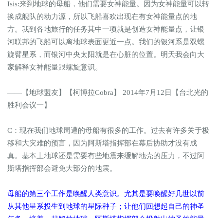
Isis:来到地球的母船，他们需要女神能量。因为女神能量可以转
换成舰队的动力源，所以飞船喜欢出现在有女神能量点的地
方。我到各地旅行的任务其中一项就是创造女神能量点，让银
河联邦的飞船可以离地球表面更近一点。我们的银河系是双螺
旋臂星系，而银河中央太阳就是在心脏的位置。明天我会向大
家解释女神能量跟螺旋意识。
——【地球盟友】【柯博拉Cobra】 2014年7月12日【台北光的
胜利会议一】
C：现在我们地球周遭的母船有很多的工作。过去有许多关于极
移和大灾难的预言，因为阿斯塔指挥部在幕后协助才没有成
真。基本上地球还是需要有些地震来缓解地壳的压力，不过阿
斯塔指挥部会避免大部分的地震。
母船的第三个工作是唤醒人类意识。尤其是要唤醒好几世以前
从其他星系投生到地球的星际种子；让他们回想起自己的神圣