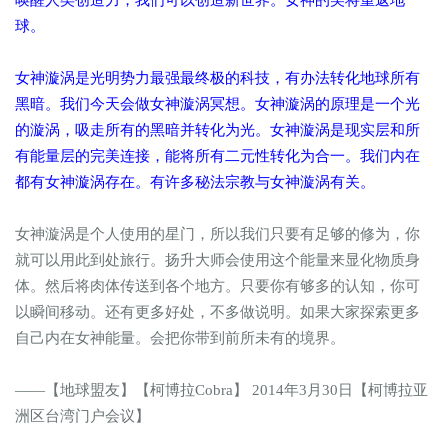
唤醒人类创造力，我们可以创造新世界。女神的美将重返地
球。
女神漩涡是光明势力最强最终极的科技，有办法转化地球所有
黑暗。我们今天会做女神漩涡冥想。女神漩涡的原理是一个光
的漩涡，吸走所有的黑暗并转化为光。女神漩涡是现实层和所
有能量层的完美连接，能将所有二元性转化为合一。我们内在
都有女神漩涡存在。有许多秘法宗教与女神漩涡有关。
女神漩涡是个人使用的星门，所以我们只要有足够的修为，你
就可以用此到处旅行。扬升大师会使用这个能量来显化物质身
体。然后将肉体传送到各个地方。只要你有够多的认知，你可
以瞬间移动。还有更多好处，不多做说明。如果大家探索更多
自己内在女神能量。会把你带到前所未有的境界。
——【地球盟友】【柯博拉Cobra】 2014年3月30日【柯博拉亚
洲区台湾门户会议】