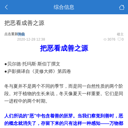
综合信息
把恶看成善之源
点击重新加载
明曲
楼主
2020-12-28 12:38
3076
0
把恶看成善之源
●贝尔德·托玛斯·斯伯丁撰文
●庐影摘译自《灵修大师》第四卷
冬与夏并不是两个不同的季节，而是同一自然性质的两个阶
段。对于植物的生长来说，冬天像夏天一样重要。它们是同
一进程中的两个时期。
人们所说的“恶”中包含着善的胚芽。当我们察觉到善时，恶
的概念就消失了，存留下来的只有这样一种感知——万物都