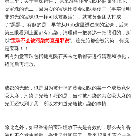
第三个，关于宝珠销售， 原来准备转变团队的阿sir和其它
卖宝珠的光工，因为卖的宝珠比黄金团队要便宜（事实证明
非超光的宝珠也一样可以被激活），就被黄金团队打成
了“黑黑”。有趣的是，早前从Rob这里进过来的宝珠，后来
第三眼看到上面都有污染，清理得一把鼻涕一把眼泪的，所
以“
宝珠不会被污染简直是邪说
”。连光舱都会被污染，何况
是宝珠！！
所有如意宝珠包括捷克陨石买来之后都要进行清理和净化，
锚光后再埋放。
成都的光舱，也是因为被开掉的黄金团队的某一个成员竟然
吸大麻，污染了光舱！巧的是，当时被污染的其它吸大麻的
光工还找到了我，所以才知道光舱被污染的事情。
除此之外，如果香港的宝珠埋放下去是有效的，那么去年香
港也不会发生暴动，香港早就和平了。后来12月也不会去香