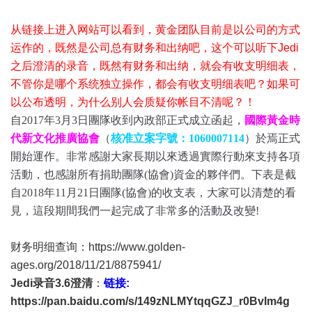
从链接上进入网站可以看到，黄金团队目前是以公司的方式
运作的，既然是公司总有财务和出纳吧，这个可以听下Jedi
之后澄清的录音，既然有财务和出纳，就会有收支明细表，
不管你是哪个系统独立操作，都会有收支明细表吧？如果可
以公布透明，为什么别人会质疑你帐目不清呢？！
自2017年3月3日團隊收到內政部正式成立函起，
國際黃金時
代新文化推廣協會
（
核准立案字號：1060007114
）於焉正式
開始運作。非常感謝大家長期以來透過實際行動來支持各項
活動，也感謝所有捐助團隊(協會)資金的夥伴們。
下表是截
自2018年11月21日團隊(協會)的收支表，大家可以清楚的看
見，這段期間我們一起完成了非常多的活動及改變!
财务明细查询：
https://www.golden-
ages.org/2018/11/21/8875941/
Jedi录音3.6澄清
：
链接:
https://pan.baidu.com/s/149zNLMYtqqGZJ_r0BvIm4g