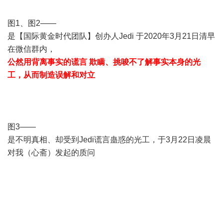
图1、图2——
是【国际黄金时代团队】创办人Jedi 于2020年3月21日清早
在微信群内，
公然用背离事实的谎言 欺瞒、挑唆不了解事实本身的光
工，从而制造误解和对立
图3——
是不明真相、却受到Jedi谎言蛊惑的光工，于3月22日凌晨
对我（心斋）发起的质问