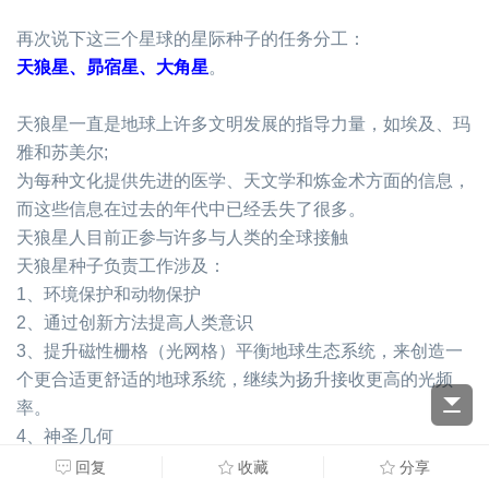
再次说下这三个星球的星际种子的任务分工：
天狼星、昴宿星、大角星
。
天狼星一直是地球上许多文明发展的指导力量，如埃及、玛
雅和苏美尔;
为每种文化提供先进的医学、天文学和炼金术方面的信息，
而这些信息在过去的年代中已经丢失了很多。
天狼星人目前正参与许多与人类的全球接触
天狼星种子负责工作涉及：
1、环境保护和动物保护
2、通过创新方法提高人类意识
3、提升磁性栅格（光网格）平衡地球生态系统，来创造一
个更合适更舒适的地球系统，继续为扬升接收更高的光频
率。
4、神圣几何
5、天狼星B委员会承担失落的光文明知识再度复苏的工作
回复
收藏
分享