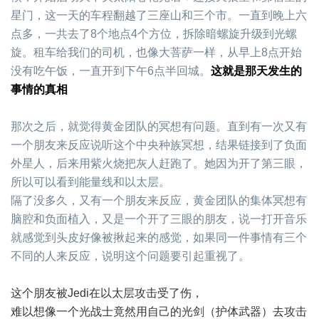
星门，这一天的车程翻越了三座山和三个市。一直到晚上六
点多，一共去了8个地点4个方位，拆除暗螺旋升级到光螺
旋。租车给我们的司机，也像大菩萨一样，从早上8点开始
没有吃午饭，一直开到下午6点半回城。
这就是那天发生的
事情的真相
那次之后，就觉得黄金团队的冥想有问题。直到有一次又有
一个朋友来反应说听这个中央种族冥想，结果链接到了负面
外星人，后来用紫火烧把灰人赶跑了。她因为开了第三眼，
所以可以看到能量线和以太层。
隔了没多久，又有一个朋友来反应，黄金团队的集体冥想有
脑腔和负面植入，又是一个开了三眼的朋友，说一打开音乐
就感觉到头皮好像被揪起来的感觉，如果同一件事情有三个
不同的人来反应，说明这个问题要引起重视了。
这个朋友被Jedi在以太层攻击受了伤，
难以想像一个光战士竟然用自己的光剑（护体武器）去攻击