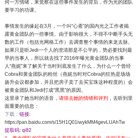
何一方情绪，来觉察在这些事件发生的背后，作为光的团队
要学习的功课。
事情发生的缘起在3月，一个叫“心斋”的国内光之工作者揭
露黄金团队的一些事情。由于影响很大，不得不中断手头无
数的工作（包括光网格工作）去调查整个事情的来龙去脉。
如果只是听Jedi一个人的澄清那是不公平的，势必要找到最
早的当事人，所以就去找了2016年曝光黄金团队的当事
人“燕妮”来了解关于当时到底发生了什么，为什么一个曾经
Cobra和黄金团队的粉丝（燕妮当时对Cobra的狂热是场场
扬升会议都参加，并且把房子卖了去买宝珠这种程度的）会
被黄金团队和Jedi打成“黑黑”的原因。
这里录了她当时的语音，
请筛去她的情绪和评判
，去听到里
面重要的信息：
下载：
链接:
https://pan.baidu.com/s/15H1Q01iwykMM4gevLUAhTw
提取码: qi82