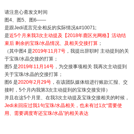
请注意心斋发文时间
图4、图5、图6——
是跟Jedi谎言完全相反的实际情况&#10071;
是
近5个月来我3次主动提及【2018年鹿区光网格】活动结
束后 剩余的宝珠/水晶情况、及相关交接打算
；
（其中图4 是
2019年11月7号
，我提出辞职时 主动提到的关
于宝珠/水晶交接的打算；
图5 是
2019年11月14号
，为交接事项相关 我再次主动提到
关于宝珠/水晶的交接打算；
图6 是
2020年2月29号
，在该团队媒体组进行账款汇报、交
接时，5个月内我第3次主动提到的宝珠交接安排）
并且在这5个月里、在我3次主动提及宝珠交接相关的时候，
Jedi未回应过我1句宝珠/水晶相关，也未有过1次“需要使
用、需要调度寄还宝珠/水晶”的相关表达