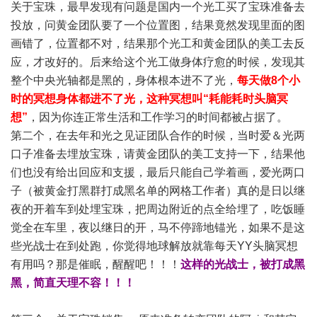
关于宝珠，最早发现有问题是国内一个光工买了宝珠准备去
投放，问黄金团队要了一个位置图，结果竟然发现里面的图
画错了，位置都不对，结果那个光工和黄金团队的美工去反
应，才改好的。后来给这个光工做身体疗愈的时候，发现其
整个中央光轴都是黑的，身体根本进不了光，
每天做8个小
时的冥想身体都进不了光，这种冥想叫“耗能耗时头脑冥
想”
，因为你连正常生活和工作学习的时间都被占据了。
第二个，在去年和光之见证团队合作的时候，当时爱＆光两
口子准备去埋放宝珠，请黄金团队的美工支持一下，结果他
们也没有给出回应和支援，最后只能自己学着画，爱光两口
子（被黄金打黑群打成黑名单的网格工作者）真的是日以继
夜的开着车到处埋宝珠，把周边附近的点全给埋了，吃饭睡
觉全在车里，夜以继日的开，马不停蹄地锚光，如果不是这
些光战士在到处跑，你觉得地球解放就靠每天YY头脑冥想
有用吗？那是催眠，醒醒吧！！！
这样的光战士，被打成黑
黑，简直天理不容！！！