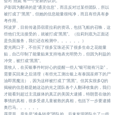
会对“燕妮”有一个全新的认识。
庐影因为翻译的是“通灵信息”，而且反对过某些团队，所以
被打成了“黑黑”，但她的信息能量很纯净，而且有些具有参
考作用。
阿波罗，目前传递昴宿星拉莉的资讯，包括飞船的召唤，这
些他们无法接受的，就被打成“黑黑”。（拉莉到底为正面还
是负面服务，我们还在检测中。。。。。。）
爱光两口子，不但买了很多宝珠还买了很多生命之花能量
贴，自己印制了能量贴来支持地表光明势力，但因为利益的
冲突，被打成“黑黑”。
晨牧人，在买银事件时好心的提醒一些人“银可能有污染”，
需要买回来之后清理（有些光工测出银上有泰国巫师下的尸
油即黑魔法），因为这样被打成了“黑黑”。但其实很多Q的
揭秘的信息都是她这边的光之团队各个人翻译收集的，我们
才能看到超过主流媒体的真正的美国大逮捕，特朗普在做的
事情的真相，很多受虐儿童被救的真相，包括下一步要逮捕
奥巴马。。。。。。
霹雳哥，原先是“准备转变”团队的，后来发现团队出了一些