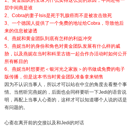
1、黄金团队的宝珠为什么卖得这么贵的原因，中间还有一
层中间商是谁
2、Cobra的妻子Isis是死于乳腺癌而不是被攻击致死
3、一个德国人提供了一个免费的地址给Cobra，导致他后
来的信息被渗透
4、燕妮和黄金团队到底有怎样的利益冲突
5、燕妮当时的身份和角色对黄金团队发展有什么样的威
胁，以及燕妮在当时和科里古德一起合作办活动时如何公开
所有帐目的
6、燕妮当时想要把＜银河光之家族＞的书做成免费的电子
版传播，但是这本书当时黄金团队准备拿来销售
因为不认识当事人，所以才可以站在中立的角度去看整个事
情。当然听完燕妮的，后面也会同样要听一下Jedi的语音说
明，再配上当事人心斋的，这样才可以知道哪个人说的话是
有问题的。
心斋在离开前的交接以及和Jedi的对话