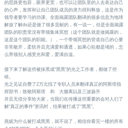
的思路更包容，眼界更宽，也可以让团队里的人去表达自己
的心声，发挥和让自己团队成员的潜力得到释放，这是作为
领导者要学习的功课。全面揭露团队翻译的很多信息为地球
解放了解ds还是做了很多贡献的，有一说一，但是全面揭露
团队的职责里没有带领集体冥想（这个团队就是做揭露的，
这是这个团队的职能。），一个带领冥想的管道自己的心要
非常敞开，柔软并且充满爱和通透，如果心轮都是堵的，怎
么带领别人感受光和爱，爱满自溢。
接下来了解这些被抹黑成“黑黑”的光之工作者，都做了些
啥。
光之见证自费了2万元找了专职人员来翻译真正的阿斯塔指
挥部书：致敬阿斯塔 和 大撤离以及三波扬升
并且无偿分享给大家，当我们在传播这些重要的会对人们了
解“真正的事件”资讯时，结果被打成了“黑黑”。
燕妮为什么被打成黑黑，就不说了，相信你看完一楼的所有