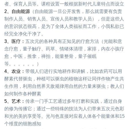
者、保育人员等。课程设置一般根据新时代儿童特点而设立
2、自由能源
（自由能源一旦公开发售，那么就需要有负责
制作人员、销售人员、宣传人员和教学人员），但是这些人
的意识状态很高，是为了全体人类福祉而工作，小我私欲已
经完全净化干净了。
3、医疗：
五次元的各种具有正知见的疗愈方法（光能和意
念疗愈，量子触疗、药草、情绪体清理，家排，内在小孩疗
愈，中医，推拿，禅拍，能量整骨，量子催眠
等。。。。。。）
4、农业：
带领人们进行实地耕作和讲解，比如农药可以用
酵素代替驱虫，种植可以驱虫的植物这样让同伴作物产生共
生作用，利用自然界天敌规律用自然的力量来驱虫；教人们
如何制作各种酵素
5、艺术：
传承一门手工艺通过多年打磨和实践，通过自身
的修为传播它；通过一些特殊的技法为人们带来五次元色彩
和光的美的享受等。光与色直接对应着人体各个能量体和15
个维度的细胞感知