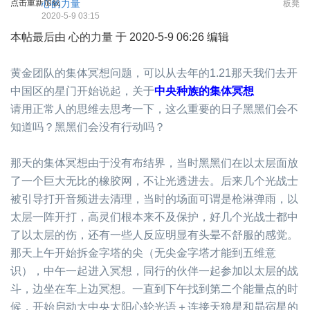
点击重新加载
心的力量
板凳
2020-5-9 03:15
本帖最后由 心的力量 于 2020-5-9 06:26 编辑
黄金团队的集体冥想问题，可以从去年的1.21那天我们去开
中国区的星门开始说起，关于
中央种族的集体冥想
请用正常人的思维去思考一下，这么重要的日子黑黑们会不
知道吗？黑黑们会没有行动吗？
那天的集体冥想由于没有布结界，当时黑黑们在以太层面放
了一个巨大无比的橡胶网，不让光透进去。后来几个光战士
被引导打开音频进去清理，当时的场面可谓是枪淋弹雨，以
太层一阵开打，高灵们根本来不及保护，好几个光战士都中
了以太层的伤，还有一些人反应明显有头晕不舒服的感觉。
那天上午开始拆金字塔的尖（无尖金字塔才能到五维意
识），中午一起进入冥想，同行的伙伴一起参加以太层的战
斗，边坐在车上边冥想。一直到下午找到第二个能量点的时
候，开始启动大中央太阳心轮光语＋连接天狼星和昴宿星的