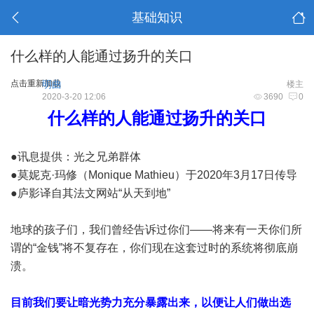
基础知识
什么样的人能通过扬升的关口
点击重新加载
明曲
楼主
2020-3-20 12:06
3690
0
什么样的人能通过扬升的关口
●讯息提供：光之兄弟群体
●莫妮克·玛修（Monique Mathieu）于2020年3月17日传导
●庐影译自其法文网站“从天到地”
地球的孩子们，我们曾经告诉过你们——将来有一天你们所
谓的“金钱”将不复存在，你们现在这套过时的系统将彻底崩
溃。
目前我们要让暗光势力充分暴露出来，以便让人们做出选