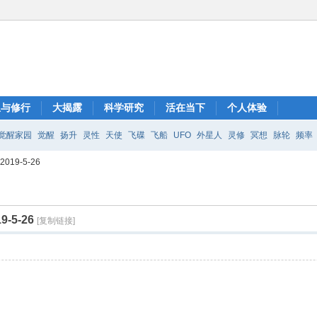
想与修行
大揭露
科学研究
活在当下
个人体验
觉醒家园
觉醒
扬升
灵性
天使
飞碟
飞船
UFO
外星人
灵修
冥想
脉轮
频率
19-5-26
5-26
[复制链接]