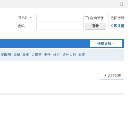
切
换
用户名
自动登录
找回密码
到
窄
密码
立即注册
登录
版
快捷导航
麦田圈
揭秘
真相
大揭露
事件
修行
扬升大师
五维
返回列表