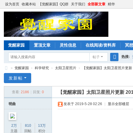
设为首页
收藏本站
【觉醒家园】QQ群
关于我们
全部新文章
精华
觉醒家园
置顶文章
灵性信息
在线阅读/资料库
冥
热搜:
帖子
搜
»
觉醒家园
›
科学研究
›
太阳卫星照片
›
【觉醒家园】太阳卫星照片更新 20
索
觉
发新帖
醒
【觉醒家园】太阳卫星照片更新 2019-
查看:
2186
|
回复:
0
家
园
明曲
发表于 2019-5-28 02:26
|
显示全部楼层
2万
810
13万
主题
回帖
积分