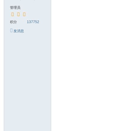
管理员
积分
137752
发消息