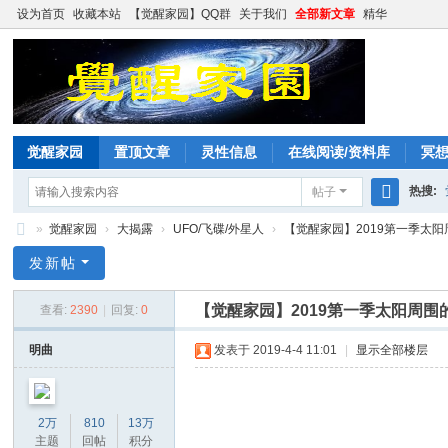
设为首页
收藏本站
【觉醒家园】QQ群
关于我们
全部新文章
精华
觉醒家园
置顶文章
灵性信息
在线阅读/资料库
冥
热搜:
帖子
搜
»
觉醒家园
›
大揭露
›
UFO/飞碟/外星人
›
【觉醒家园】2019第一季太阳周
索
觉
发新帖
醒
【觉醒家园】2019第一季太阳周围
查看:
2390
|
回复:
0
家
园
明曲
发表于 2019-4-4 11:01
|
显示全部楼层
2万
810
13万
主题
回帖
积分