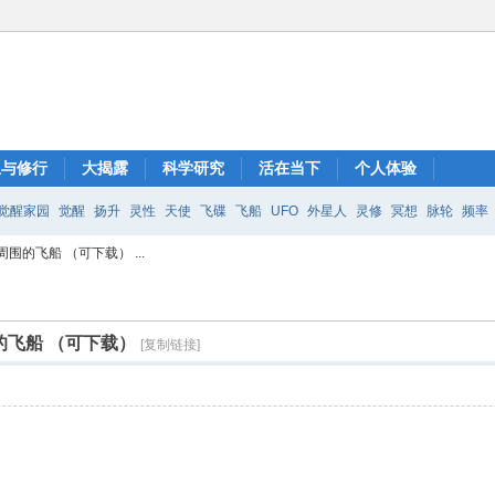
想与修行
大揭露
科学研究
活在当下
个人体验
觉醒家园
觉醒
扬升
灵性
天使
飞碟
飞船
UFO
外星人
灵修
冥想
脉轮
频率
围的飞船 （可下载） ...
的飞船 （可下载）
[复制链接]