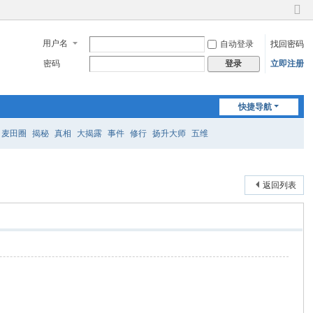
切
换
用户名
自动登录
找回密码
到
窄
密码
立即注册
登录
版
快捷导航
麦田圈
揭秘
真相
大揭露
事件
修行
扬升大师
五维
返回列表