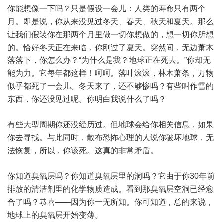
你能想像一下吗？只是假设一会儿：人类的寿命只有两个
月。即是说，你从来没见过冬天、春天、秋天和夏天。那么
让我们假装你在那两个月里做一切你想做的，想一切你所想
的。恰好冬天正在来临，你刚过了夏天。突然间，无边萧木
落落下，你怎么办？“为什么是我？地球正在死去。”你却无
能为力。它每年都这样！呵呵。落叶滚滚，林木萧条，万物
似乎都死了一会儿。冬天来了，还不够惨吗？有些叫作雪的
东西，你还没见过呢。你明白我说什么了吗？
有些大型周期你还没经历过。但地球会给你相关信息，如果
你去寻找。与此同时，散布恐怖心理的人说你破坏地球，无
法恢复，所以，你该死。这真的非常矛盾。
你知道臭氧层吗？你知道臭氧层里的洞吗？它由于你30年前
排放的清洁剂里的化学物质造成。看到那臭氧层空洞已经愈
合了吗？恭喜——因为你一无所知。你可知道，总的来说，
地球上的臭氧层开始变薄。