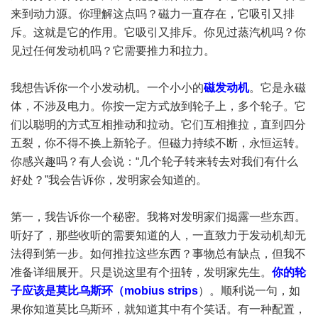
来到动力源。你理解这点吗？磁力一直存在，它吸引又排
斥。这就是它的作用。它吸引又排斥。你见过蒸汽机吗？你
见过任何发动机吗？它需要推力和拉力。
我想告诉你一个小发动机。一个小小的
磁发动机
。它是永磁
体，不涉及电力。你按一定方式放到轮子上，多个轮子。它
们以聪明的方式互相推动和拉动。它们互相推拉，直到四分
五裂，你不得不换上新轮子。但磁力持续不断，永恒运转。
你感兴趣吗？有人会说：“几个轮子转来转去对我们有什么
好处？”我会告诉你，发明家会知道的。
第一，我告诉你一个秘密。我将对发明家们揭露一些东西。
听好了，那些收听的需要知道的人，一直致力于发动机却无
法得到第一步。如何推拉这些东西？事物总有缺点，但我不
准备详细展开。只是说这里有个扭转，发明家先生。
你的轮
子应该是莫比乌斯环（mobius strips
）。顺利说一句，如
果你知道莫比乌斯环，就知道其中有个笑话。有一种配置，