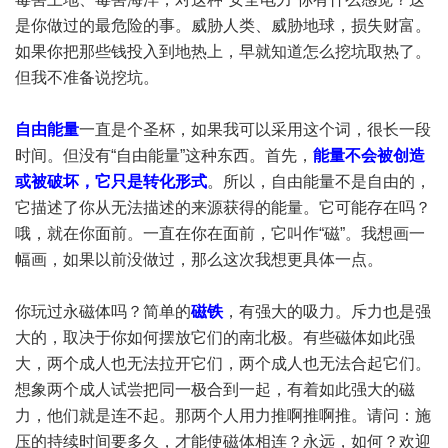
是你做过的最危险的事。威胁人类、威胁地球，损失财富。
如果你把那些钱投入到地热上，早就知道怎么挖坑取热了。
但我不准备说挖坑。
自由能量
一直是个圣杯，如果我可以采用这个词，很长一段
时间。但没有“自由能量”这种东西。首先，
能量不会被创造
或被破坏，它只是转化形式
。所以，自由能量不是自由的，
它描述了你从无法描述的来源获得的能量。它可能存在吗？
哦，就在你面前。一直在你在面前，它叫作“磁”。我想画一
幅画，如果以前没做过，那么这次我想更具体一点。
你玩过永磁体吗？简单的
磁铁
，有强大的吸力。斥力也是强
大的，取决于你如何摆放它们的南北极。有些磁体如此强
大，两个成人也无法拉开它们，两个成人也无法合起它们。
想象两个成人试尝把同一极合到一起，有着如此强大的磁
力，他们就是连不起。那两个人用力推啊推啊推。请问：施
压的持续时间要多久，才能使磁体相连？永远，如何？欢迎