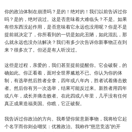
你的政治体制在崩溃吗？是的！绝对的！我们以前告诉过你
吗？是的，绝对说过。这是否意味着大难临头？不是。如果
有些东西没起作用，是否意味着它永远也没用呢？你是不是
提前就决定了，你所看到的一切是如此丑陋，如此混乱，那
么就永远也没办法解决？我们有多少次告诉你新事物正在到
来？很多次了。但还是有人听没过。
这些是过程，亲爱的，我们甚至提前提醒你。它会破裂，的
确如此。你正看着，面对全世界尴尬不已。你认为你的体
制，有选举然后胜者全拿，四年或八年内，胜者试着痛击败
者。然后你有另一次选举，结果可能反过来。新胜者用四年
或八年，成长并痛击败者。在此四或八年里，几乎没有任何
真正成果造福美国。你瞧，它正破裂。
我告诉过你政治的方向。我希望你留意新事物，我将给它起
个名字而你则会嘲笑：优雅政治。我称作“慈悲竞选”的开