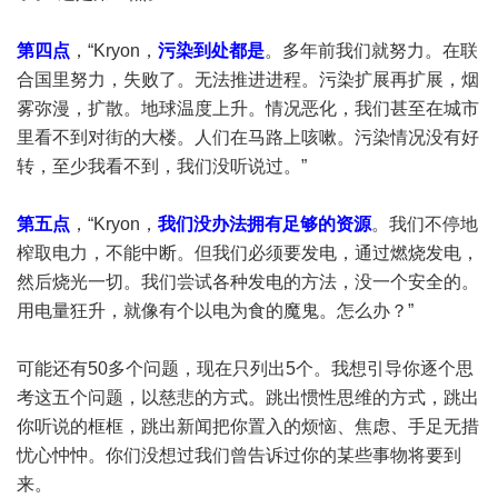
第四点
，“Kryon，
污染到处都是
。多年前我们就努力。在联
合国里努力，失败了。无法推进进程。污染扩展再扩展，烟
雾弥漫，扩散。地球温度上升。情况恶化，我们甚至在城市
里看不到对街的大楼。人们在马路上咳嗽。污染情况没有好
转，至少我看不到，我们没听说过。”
第五点
，“Kryon，
我们没办法拥有足够的资源
。我们不停地
榨取电力，不能中断。但我们必须要发电，通过燃烧发电，
然后烧光一切。我们尝试各种发电的方法，没一个安全的。
用电量狂升，就像有个以电为食的魔鬼。怎么办？”
可能还有50多个问题，现在只列出5个。我想引导你逐个思
考这五个问题，以慈悲的方式。跳出惯性思维的方式，跳出
你听说的框框，跳出新闻把你置入的烦恼、焦虑、手足无措
忧心忡忡。你们没想过我们曾告诉过你的某些事物将要到
来。