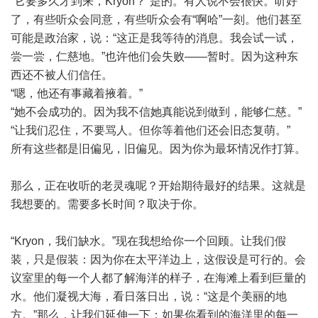
“它要多久才到来，Kryon？”是的。有人说不会很快。听好
了，有些听众会同意，有些听众会有“啊哈”一刻。他们甚至
可能是政治家，说：“这正是我等待的消息。我会试一试，
尝一尝，仁慈地。”也许他们会失败——暂时。因为这种东
西还不被人们信任。
“嗯，他还有事藏着掖着。”
“她不会成功的。因为我不信她真能说到做到，能够仁慈。”
“让我们忍住，不要骂人。但你等着他们还会旧态复萌。”
所有这些都是旧偏见，旧偏见。因为你为最坏情况作打算。
那么，正在收听的老灵魂呢？开始期待最好的结果。这就是
我想要的。需要多长时间？取决于你。
“Kryon，我们缺水。”现在我想给你一个回顾。让我们假
装，只是假装：因为你在太平洋边上，这假设是可行的。会
议室里的每一个人都了解海洋的样子，在海滩上看到巨量的
水。他们凝视大海，看日落日出，说：“这是个美丽的地
方。”那么，让我们延伸一下：如果你看到的海洋里的每一