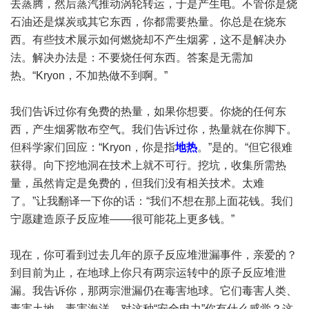
去蒸腾，然后蒸汽推动涡轮转运，于是产生电。不管你是烧
石油还是煤炭或其它东西，你都需要热量。你总是在烧东
西。有些技术展示如何燃烧却不产生烟雾，这不是解决办
法。解决办法是：不要烧任何东西。答案是无需加
热。“Kryon，不加热做不到啊。”
我们告诉过你有免费的热量，如果你想要。你烧的任何东
西，产生烟雾散布空气。我们告诉过你，热量就在你脚下。
但科学家们回应：“Kryon，你是指
地热
。”是的。“但它很难
获得。向下挖地洞在技术上就不可行。挖坑，收集所需热
量，虽然肯定是免费的，但我们没有相关技术。太难
了。”让我翻译一下你的话：“我们不想在那上面花钱。我们
宁愿建造原子反应堆——很可能花上更多钱。”
现在，你可看到过去几年的原子反应堆泄漏事件，亲爱的？
到目前为止，在地球上你只有两宗运转中的原子反应堆泄
漏。我告诉你，那两宗泄漏仍在毒害地球。它们毒害人类、
毒害土地、毒害海洋，对这种“安全电力”你有什么感觉？这