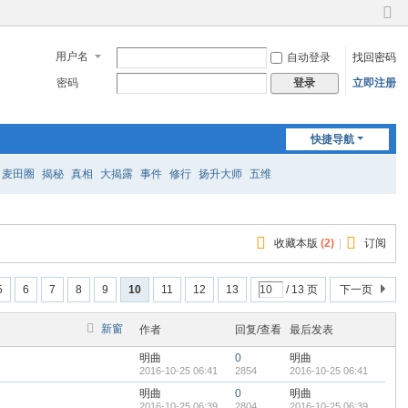
切
换
用户名
自动登录
找回密码
到
窄
密码
立即注册
登录
版
快捷导航
麦田圈
揭秘
真相
大揭露
事件
修行
扬升大师
五维
收藏本版
(
2
)
|
订阅
5
6
7
8
9
10
11
12
13
/ 13 页
下一页
新窗
作者
回复/查看
最后发表
明曲
0
明曲
2016-10-25 06:41
2854
2016-10-25 06:41
明曲
0
明曲
2016-10-25 06:39
2804
2016-10-25 06:39