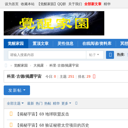
设为首页
收藏本站
【觉醒家园】QQ群
关于我们
全部新文章
精华
觉醒家园
置顶文章
灵性信息
在线阅读/资料库
冥
热搜:
帖子
搜
»
觉醒家园
›
大揭露
›
科里·古德/揭露宇宙
索
觉
科里·古德/揭露宇宙
今日:
0
|
主题:
251
|
排名:
29
醒
家
发新帖
园
全部主题
最新
热门
热帖
精华
更多
【揭秘宇宙】69 地球联盟反击
【揭秘宇宙】68 验证秘密太空项目的历史