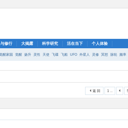
想与修行
大揭露
科学研究
活在当下
个人体验
觉醒家园
觉醒
扬升
灵性
天使
飞碟
飞船
UFO
外星人
灵修
冥想
脉轮
频率
返 回
1 ...