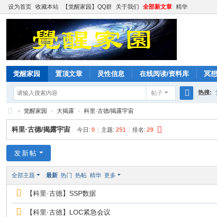
设为首页
收藏本站
【觉醒家园】QQ群
关于我们
全部新文章
精华
觉醒家园
置顶文章
灵性信息
在线阅读/资料库
冥
热搜:
帖子
搜
»
觉醒家园
›
大揭露
›
科里·古德/揭露宇宙
索
觉
科里·古德/揭露宇宙
今日:
0
|
主题:
251
|
排名:
29
醒
家
发新帖
园
全部主题
最新
热门
热帖
精华
更多
【科里·古德】SSP数据
【科里·古德】LOC紧急会议