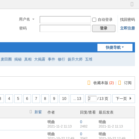
切
换
用户名
自动登录
找回密码
到
窄
密码
立即注册
登录
版
快捷导航
麦田圈
揭秘
真相
大揭露
事件
修行
扬升大师
五维
收藏本版
(
2
)
|
订阅
3
4
5
6
7
8
9
10
... 13
/ 13 页
下一页
新窗
作者
回复/查看
最后发表
明曲
0
明曲
2021-11-2 11:13
2482
2021-11-2 11:13
明曲
0
明曲
2021-10-22 12:49
2042
2021-10-22 12:49