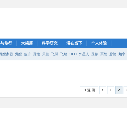
想与修行
大揭露
科学研究
活在当下
个人体验
觉醒家园
觉醒
扬升
灵性
天使
飞碟
飞船
UFO
外星人
灵修
冥想
脉轮
频率
返 回
1
2