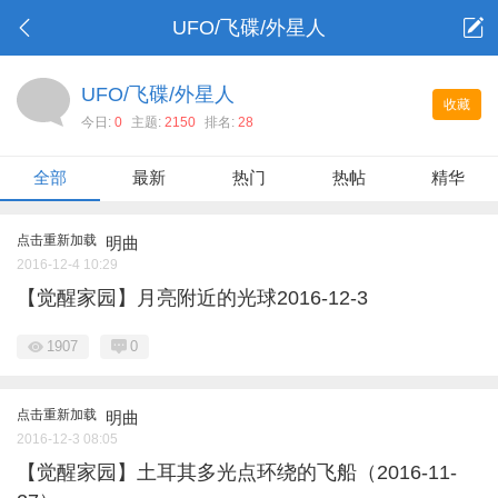
UFO/飞碟/外星人
UFO/飞碟/外星人
收藏
今日:
0
主题:
2150
排名:
28
全部
最新
热门
热帖
精华
点击重新加载
明曲
2016-12-4 10:29
【觉醒家园】月亮附近的光球2016-12-3
1907
0
点击重新加载
明曲
2016-12-3 08:05
【觉醒家园】土耳其多光点环绕的飞船（2016-11-