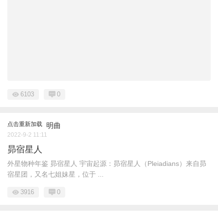
6103
0
点击重新加载
明曲
2022-9-2 11:11
昴宿星人
外星物种年鉴 昴宿星人 宇宙起源：昴宿星人（Pleiadians）来自昴
宿星团，又名七姐妹星，位于 ...
3916
0