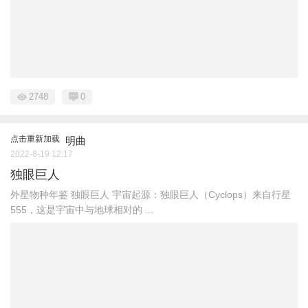
2748
0
点击重新加载
明曲
2022-8-19 12:17
独眼巨人
外星物种年鉴 独眼巨人 宇宙起源：独眼巨人（Cyclops）来自行星
555，这是宇宙中与地球相对的 ...