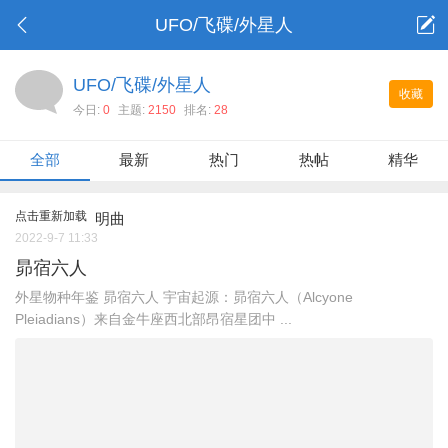
UFO/飞碟/外星人
UFO/飞碟/外星人
收藏
今日:
0
主题:
2150
排名:
28
全部
最新
热门
热帖
精华
点击重新加载
明曲
2022-9-7 11:33
昴宿六人
外星物种年鉴 昴宿六人 宇宙起源：昴宿六人（Alcyone
Pleiadians）来自金牛座西北部昂宿星团中 ...