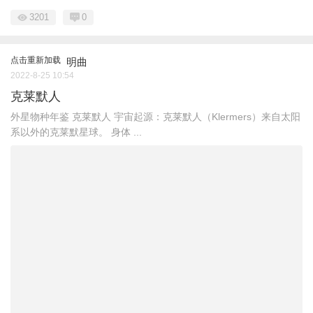
3201
0
点击重新加载
明曲
2022-8-25 10:54
克莱默人
外星物种年鉴 克莱默人 宇宙起源：克莱默人（Klermers）来自太阳
系以外的克莱默星球。 身体 ...