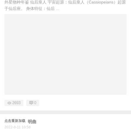
外星物种年鉴 仙后座人 宇宙起源：仙后座人（Cassiopeians）起源
于仙后座。 身体特征：仙后 ...
2693
0
点击重新加载
明曲
2022-8-11 10:58