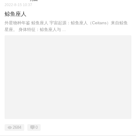
2022-8-15 10:37
鲸鱼座人
外星物种年鉴 鲸鱼座人 宇宙起源：鲸鱼座人（Ceitans）来自鲸鱼
星座。 身体特征：鲸鱼座人与 ...
2684
0