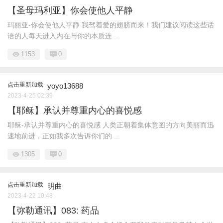
【圣母玛利亚】你会使他人平静
玛丽亚-你会使他人平静 我驾着爱的翅膀而来！我们建议阅读这些话
语的人每天进入内在与你的本质连 ...
1153
0
点击重新加载
yoyo13688
2023-4-25 02:39
【耶稣】承认并尊重内心的喜悦感
耶稣-承认并尊重内心的喜悦感 人类正朝着集体意图的方向美丽而迅
速地前进，正如我多次告诉你们的 ...
1305
0
点击重新加载
明曲
2023-4-22 10:48
【弥勒通讯】083: 药品