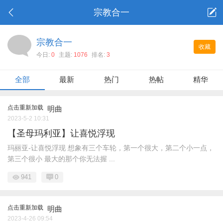
宗教合一
宗教合一
收藏
今日:
0
主题:
1076
排名:
3
全部
最新
热门
热帖
精华
点击重新加载
明曲
2023-5-2 10:31
【圣母玛利亚】让喜悦浮现
玛丽亚-让喜悦浮现 想象有三个车轮，第一个很大，第二个小一点，
第三个很小 最大的那个你无法握 ...
941
0
点击重新加载
明曲
2023-4-26 09:54