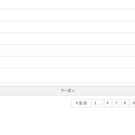
下一页 »
返 回
1 ...
7
8
9