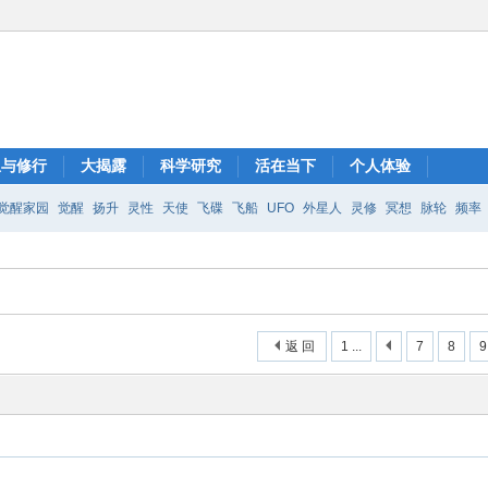
想与修行
大揭露
科学研究
活在当下
个人体验
觉醒家园
觉醒
扬升
灵性
天使
飞碟
飞船
UFO
外星人
灵修
冥想
脉轮
频率
返 回
1 ...
7
8
9