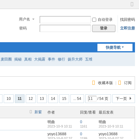
切
换
用户名
自动登录
找回密码
到
窄
密码
立即注册
登录
版
快捷导航
麦田圈
揭秘
真相
大揭露
事件
修行
扬升大师
五维
收藏本版
|
订阅
10
11
12
13
14
15
... 54
/ 54 页
下一页
新窗
作者
回复/查看
最后发表
明曲
0
明曲
2023-10-9 10:11
1161
2023-10-9 10:11
yoyo13688
0
yoyo13688
2023-10-8 07:37
1199
2023-10-8 07:37