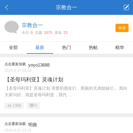
宗教合一
宗教合一
收藏
今日:
0
主题:
1075
排名:
25
全部
最新
热门
热帖
精华
点击重新加载
yoyo13688
2024-6-27 06:30
【圣母玛利亚】灵魂计划
【圣母玛利亚】灵魂计划 亲爱的朋友们，美丽的兄弟姐妹们， 我向
大家问好。我是圣母玛利亚，我代 ...
1359
0
点击重新加载
明曲
2024-5-27 14:20