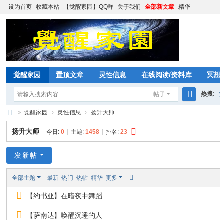
设为首页
收藏本站
【觉醒家园】QQ群
关于我们
全部新文章
精华
觉醒家园
置顶文章
灵性信息
在线阅读/资料库
冥
热搜:
帖子
搜
»
觉醒家园
›
灵性信息
›
扬升大师
索
觉
扬升大师
今日:
0
|
主题:
1458
|
排名:
23
醒
家
发新帖
园
全部主题
最新
热门
热帖
精华
更多
【约书亚】在暗夜中舞蹈
【萨南达】唤醒沉睡的人