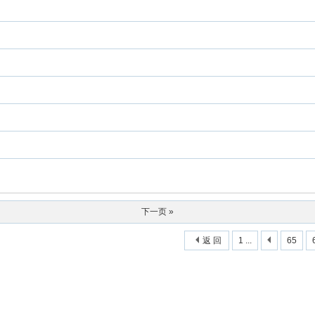
下一页 »
返 回
1 ...
65