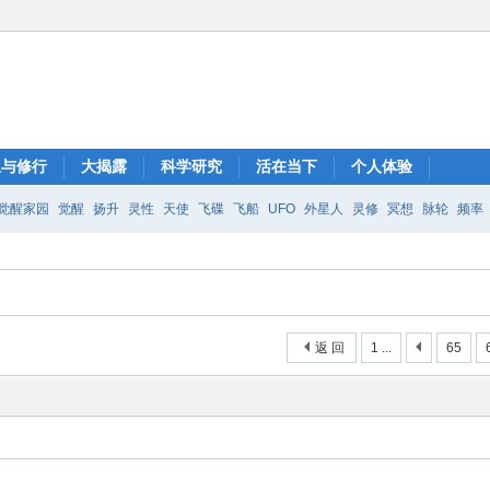
想与修行
大揭露
科学研究
活在当下
个人体验
觉醒家园
觉醒
扬升
灵性
天使
飞碟
飞船
UFO
外星人
灵修
冥想
脉轮
频率
返 回
1 ...
65