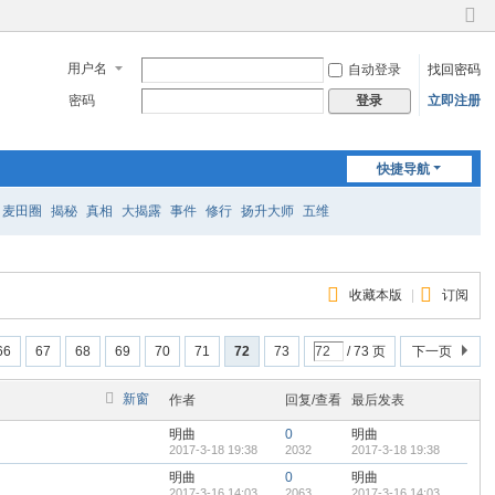
切
换
用户名
自动登录
找回密码
到
窄
密码
立即注册
登录
版
快捷导航
麦田圈
揭秘
真相
大揭露
事件
修行
扬升大师
五维
收藏本版
|
订阅
66
67
68
69
70
71
72
73
/ 73 页
下一页
新窗
作者
回复/查看
最后发表
明曲
0
明曲
2017-3-18 19:38
2032
2017-3-18 19:38
明曲
0
明曲
2017-3-16 14:03
2063
2017-3-16 14:03