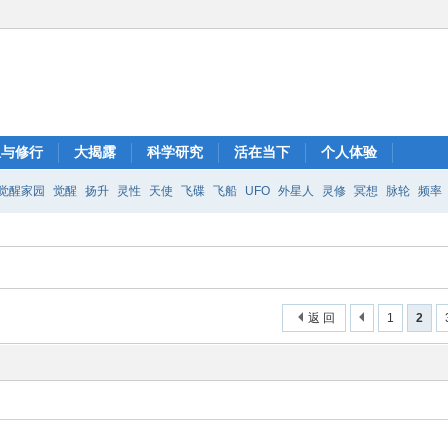
想与修行
大揭露
科学研究
活在当下
个人体验
觉醒家园
觉醒
扬升
灵性
天使
飞碟
飞船
UFO
外星人
灵修
冥想
脉轮
频率
返 回
1
2