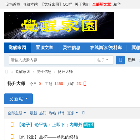
设为首页
收藏本站
【觉醒家园】QQ群
关于我们
全部新文章
精华
觉醒家园
置顶文章
灵性信息
在线阅读/资料库
冥
热搜:
帖子
搜
»
觉醒家园
›
灵性信息
›
扬升大师
索
觉
扬升大师
今日:
0
|
主题:
1458
|
排名:
23
醒
家
发新帖
园
全部主题
最新
热门
热帖
精华
更多
【老子】论平衡：上即下；内即外
精华1
【约书亚】圣杯——寻觅的终结