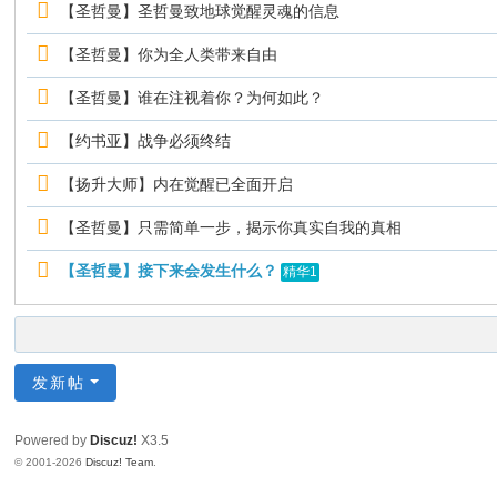
【圣哲曼】圣哲曼致地球觉醒灵魂的信息
【圣哲曼】你为全人类带来自由
【圣哲曼】谁在注视着你？为何如此？
【约书亚】战争必须终结
【扬升大师】内在觉醒已全面开启
【圣哲曼】只需简单一步，揭示你真实自我的真相
【圣哲曼】接下来会发生什么？
精华1
发新帖
Powered by
Discuz!
X3.5
© 2001-2026
Discuz! Team
.