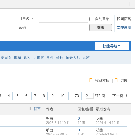
切
换
用户名
自动登录
找回密码
到
窄
密码
立即注册
登录
版
快捷导航
麦田圈
揭秘
真相
大揭露
事件
修行
扬升大师
五维
收藏本版
|
订阅
3
4
5
6
7
8
9
10
... 73
/ 73 页
下一页
新窗
作者
回复/查看
最后发表
明曲
0
明曲
2026-6-14 10:11
1045
2026-6-14 10:11
明曲
0
明曲
2026-6-9 09:55
1144
2026-6-9 09:55