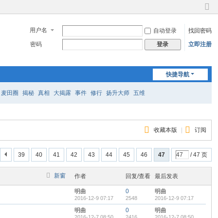
切
换
用户名
自动登录
找回密码
到
窄
密码
立即注册
登录
版
快捷导航
麦田圈
揭秘
真相
大揭露
事件
修行
扬升大师
五维
收藏本版
|
订阅
39
40
41
42
43
44
45
46
47
/ 47 页
新窗
作者
回复/查看
最后发表
明曲
0
明曲
2016-12-9 07:17
2548
2016-12-9 07:17
明曲
0
明曲
2016-12-7 08:50
2416
2016-12-7 08:50