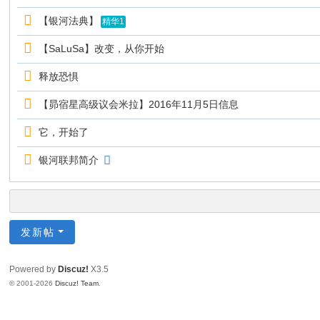
【银河法典】
精华1
【SaLuSa】改变，从你开始
释放恐惧
【昴宿星高级议会米拉】2016年11月5日信息
它，开始了
银河联邦简介
发新帖
Powered by
Discuz!
X3.5
© 2001-2026
Discuz! Team
.