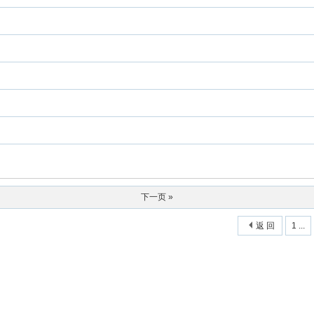
下一页 »
返 回
1 ...