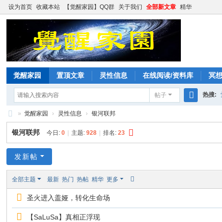
设为首页
收藏本站
【觉醒家园】QQ群
关于我们
全部新文章
精华
觉醒家园
置顶文章
灵性信息
在线阅读/资料库
冥
热搜:
帖子
搜
»
觉醒家园
›
灵性信息
›
银河联邦
索
觉
银河联邦
今日:
0
|
主题:
928
|
排名:
23
醒
家
发新帖
园
全部主题
最新
热门
热帖
精华
更多
圣火进入盖娅，转化生命场
【SaLuSa】真相正浮现