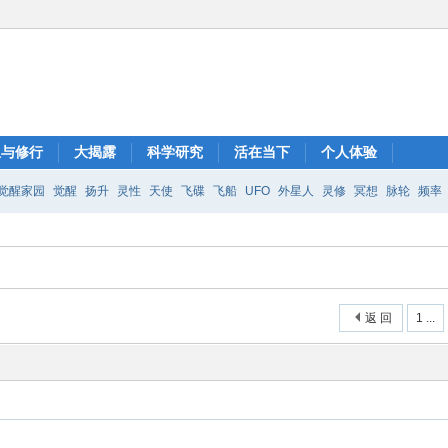
想与修行
大揭露
科学研究
活在当下
个人体验
觉醒家园
觉醒
扬升
灵性
天使
飞碟
飞船
UFO
外星人
灵修
冥想
脉轮
频率
返 回
1 ...