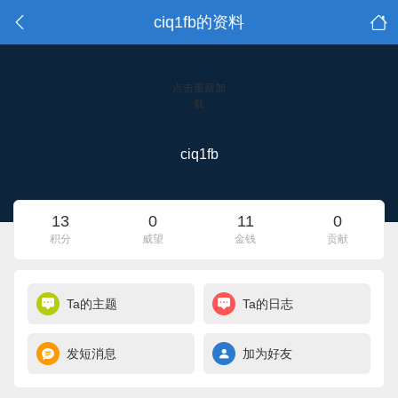
ciq1fb的资料
点击重新加
载
ciq1fb
13
0
11
0
积分
威望
金钱
贡献
Ta的主题
Ta的日志
发短消息
加为好友